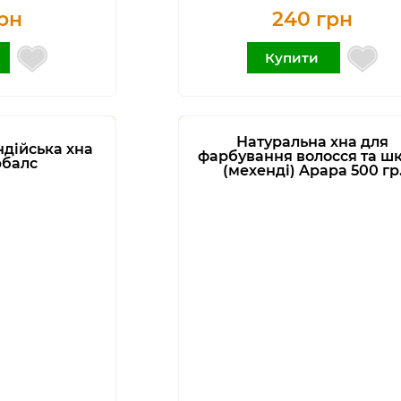
рн
240 грн
Купити
Натуральна хна для
ндійська хна
фарбування волосся та ш
рбалс
(мехенді) Apapa 500 гр