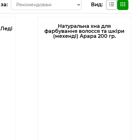
 за
:
Вид
:
Натуральна хна для
 Леді
фарбування волосся та шкіри
(мехенді) Apapa 200 гр.