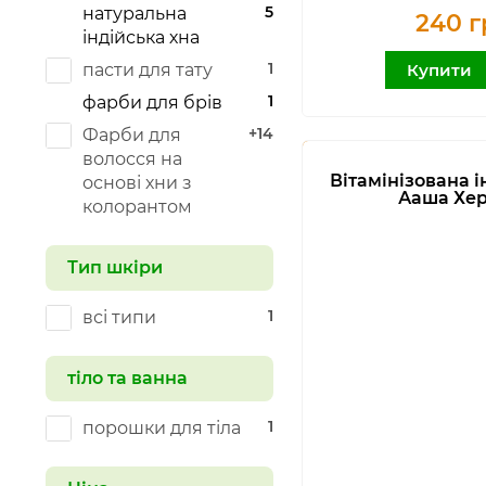
5
натуральна
240 г
індійська хна
1
пасти для тату
Купити
1
фарби для брів
+14
Фарби для
волосся на
Вітамінізована і
основі хни з
Ааша Хе
колорантом
Тип шкіри
1
всі типи
тіло та ванна
1
порошки для тіла