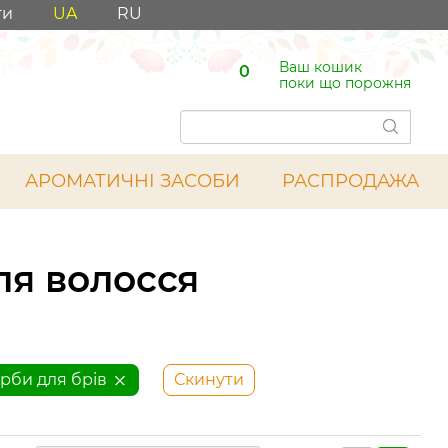
ти
UA
RU
Ваш кошик
0
поки що порожня
АРОМАТИЧНІ ЗАСОБИ
РАСПРОДАЖА
ля волосся
рби для брів
Скинути