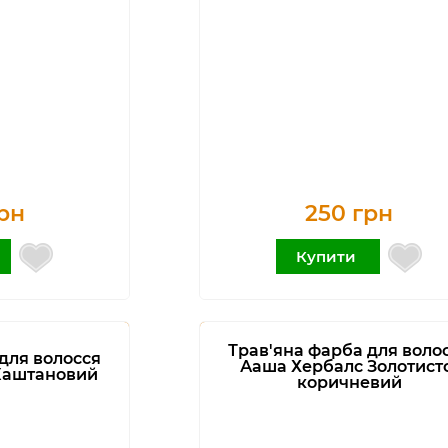
рн
250 грн
Купити
Трав'яна фарба для воло
для волосся
Ааша Хербалс Золотист
Каштановий
коричневий