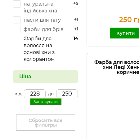
+5
натуральна
індійська хна
250 г
+1
пасти для тату
+1
фарби для брів
Купити
14
Фарби для
волосся на
основі хни з
колорантом
Фарба для волос
хни Леді Хенн
коричн
Ціна
від
до
Застосувати
Сбросить все
фильтры