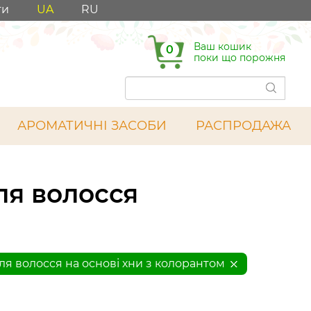
ти
UA
RU
Ваш кошик
0
поки що порожня
АРОМАТИЧНІ ЗАСОБИ
РАСПРОДАЖА
ля волосся
я волосся на основі хни з колорантом