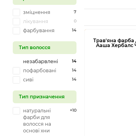
7
зміцнення
0
лікування
14
фарбування
Трав'яна фарба 
Ааша Хербалс 
Тип волосся
14
незабарвлені
14
пофарбовані
14
сиві
Тип призначення
+10
натуральні
фарби для
волосся на
основі хни