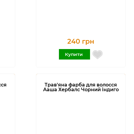
240 грн
Купити
сся
Трав'яна фарба для волосся
Ааша Хербалс Чорний індиго