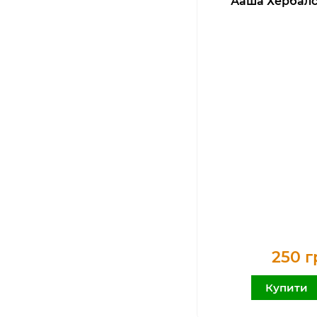
Ааша Хербалс
250 г
Купити