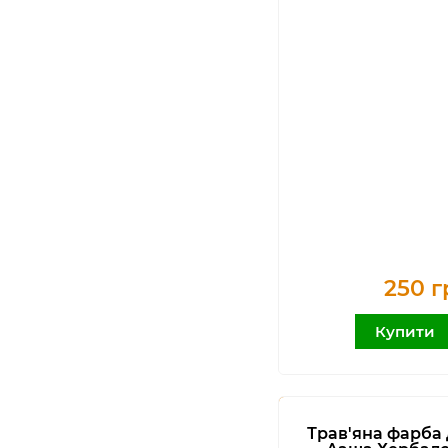
250 г
Купити
Трав'яна фарба 