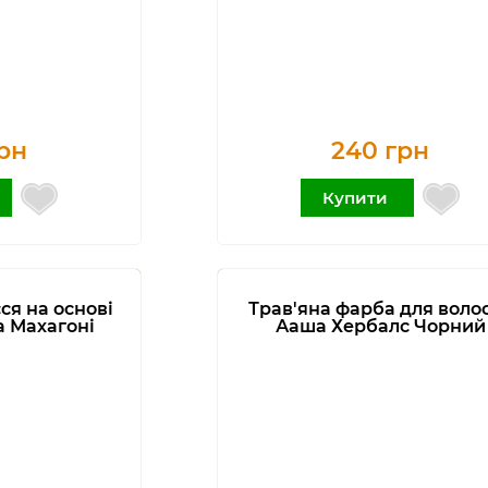
рн
240 грн
Купити
ся на основі
Трав'яна фарба для воло
а Махагоні
Ааша Хербалс Чорний