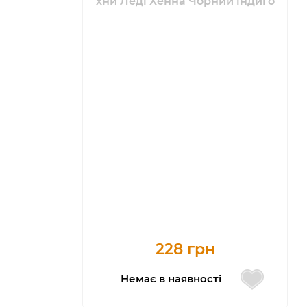
хни Леді Хенна Чорний індиго
228 грн
Немає в наявності