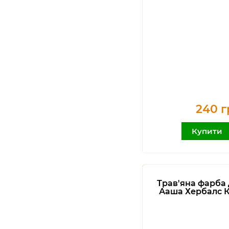
240 г
Купити
Трав'яна фарба 
Ааша Хербалс 