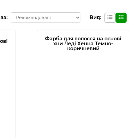
 за
:
Вид
:
Фарба для волосся на основі
ові
хни Леді Хенна Темно-
й
коричневий