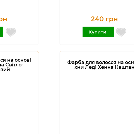
рн
240 грн
Купити
ся на основі
Фарба для волосся на осн
а Світло-
хни Леді Хенна Кашта
евий