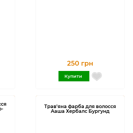
250 грн
Купити
сся
Трав'яна фарба для волосся
о-
Ааша Хербалс Бургунд