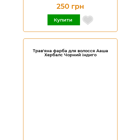
250 грн
Купити
Трав'яна фарба для волосся Ааша
Хербалс Чорний індиго