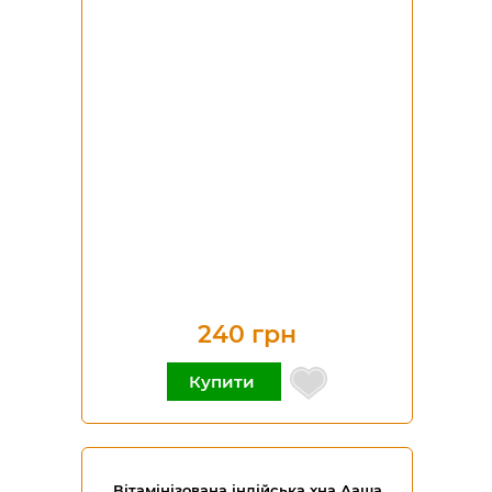
240 грн
Купити
Вітамінізована індійська хна Ааша