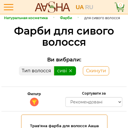
0
UA
RU
Натуральная косметика
Фарби
для сивого волосся
Фарби для сивого
волосся
Ви вибрали:
Тип волосся
сиві
Скинути
Сортувати за
Фильтр
Трав'яна фарба для волосся Ааша