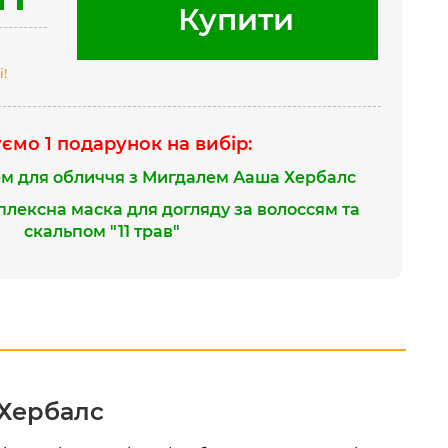
Купити
і!
ємо 1 подарунок на вибір:
м для обличчя з Мигдалем Ааша Хербалс
лексна маска для догляду за волоссям та
скальпом "11 трав"
Хербалс