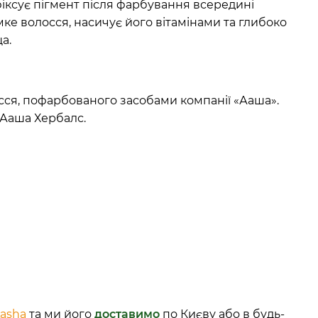
фіксує пігмент після фарбування всередині
е волосся, насичує його вітамінами та глибоко
а.
ся, пофарбованого засобами компанії «Ааша».
 Ааша Хербалс.
asha
та ми його
доставимо
по Києву або в будь-