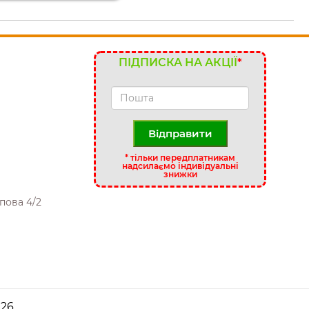
ПІДПИСКА НА АКЦІЇ
*
Відправити
*
тільки передплатникам
надсилаємо індивідуальні
знижки
пова 4/2
26