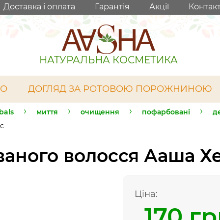
Доставка і оплата
Гарантія
Акції
Контак
НАТУРАЛЬНА КОСМЕТИКА
ЛО
ДОГЛЯД ЗА РОТОВОЮ ПОРОЖНИНОЮ
bals
миття
очищення
пофарбовані
д
с
аного волосся Ааша Х
Ціна:
170 г