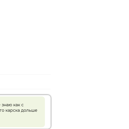
 знаю как с
его карска дольше