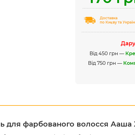
Доставка
по Києву та Україн
Дару
Від 450 грн —
Кре
Від 750 грн —
Комп
ь для фарбованого волосся Ааша 