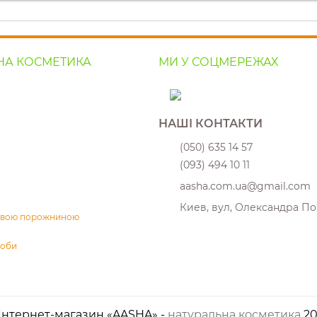
НА КОСМЕТИКА
МИ У СОЦМЕРЕЖАХ
НАШІ КОНТАКТИ
(050) 635 14 57
(093) 494 10 11
aasha.com.ua@gmail.com
Киев, вул, Олександра По
товою порожниною
соби
Інтернет-магазин «AASHA» -
натуральна косметика
20