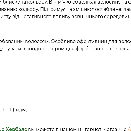
блиску та кольору. Він м’яко обволікає волосину та 
анню кольору. Підтримує та зміцнює ослаблене, ламк
хисту від негативного впливу зовнішнього середовищ
арбованим волоссям. Особливо ефективний для волос
єднувати з кондиціонером для фарбованого волосся
Ltd. (Індія)
ша Хербалс
вы можете в нашем интернет-магазине
A