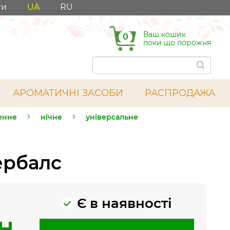
ти
UA
RU
Ваш кошик
0
поки що порожня
АРОМАТИЧНІ ЗАСОБИ
РАСПРОДАЖА
енне
нічне
універсальне
ербалс
Є в наявності
рн