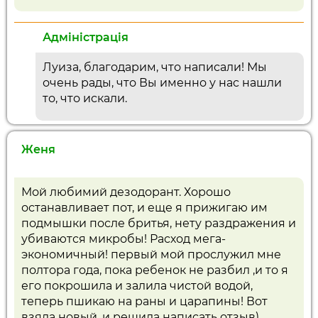
Адміністрація
Луиза, благодарим, что написали! Мы
очень рады, что Вы именно у нас нашли
то, что искали.
Женя
Мой любимий дезодорант. Хорошо
останавливает пот, и еще я прижигаю им
подмышки после бритья, нету раздражения и
убиваются микробы! Расход мега-
экономичный! первый мой прослужил мне
полтора года, пока ребенок не разбил ,и то я
его покрошила и залила чистой водой,
теперь пшикаю на раны и царапины! Вот
взяла новый, и решила написать отзыв)