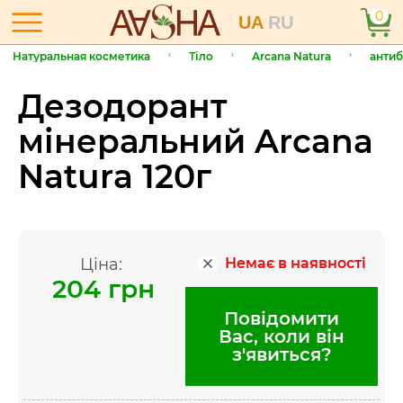
0
UA
RU
Натуральная косметика
Тіло
Arcana Natura
антиб
Дезодорант
мінеральний Arcana
Natura 120г
Ціна:
Немає в наявності
204 грн
Повідомити
Вас, коли він
з'явиться?