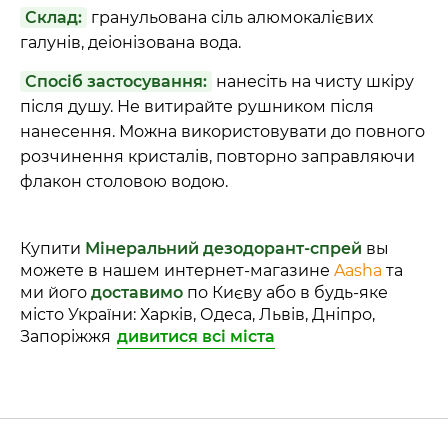
Склад:
гранульована сіль алюмокалієвих
галунів, деіонізована вода.
Спосіб застосування:
нанесіть на чисту шкіру
після душу. Не витирайте рушником після
нанесення. Можна використовувати до повного
розчинення кристалів, повторно заправляючи
флакон столовою водою.
Купити
Мінеральний дезодорант-спрей
вы
можете в нашем интернет-магазине
Aasha
та
ми його
доставимо
по Києву або в будь-яке
місто України: Харків, Одеса, Львів, Дніпро,
Запоріжжя
дивитися всі міста