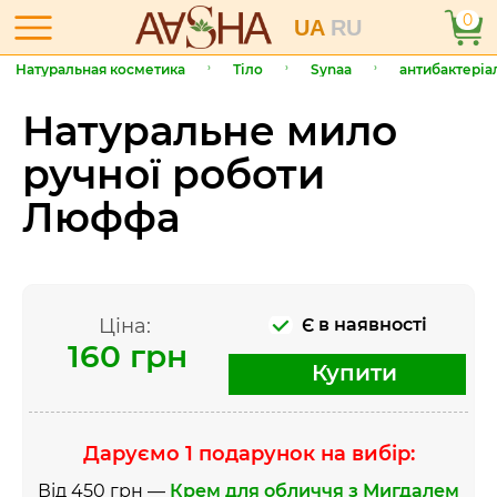
0
UA
RU
Натуральная косметика
Тіло
Synaa
антибактеріа
Натуральне мило
ручної роботи
Люффа
Ціна:
Є в наявності
160 грн
Купити
Даруємо 1 подарунок на вибір:
Від 450 грн —
Крем для обличчя з Мигдалем