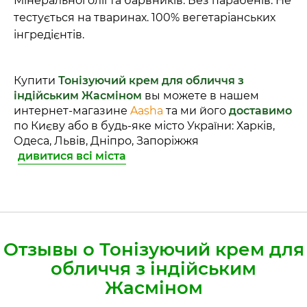
Мінеральної олії та барвників. Без парабенів. Не
тестується на тваринах. 100% вегетаріанських
інгредієнтів.
Купити
Тонізуючий крем для обличчя з
індійським Жасміном
вы можете в нашем
интернет-магазине
Aasha
та ми його
доставимо
по Києву або в будь-яке місто України: Харків,
Одеса, Львів, Дніпро, Запоріжжя
дивитися всі міста
Отзывы о Тонізуючий крем для
обличчя з індійським
Жасміном