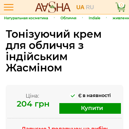
0
UA
RU
Натуральная косметика
Обличчя
Indiale
живленн
Тонізуючий крем
для обличчя з
індійським
Жасміном
Ціна:
Є в наявності
204 грн
Купити
Даруємо 1 подарунок на вибір: