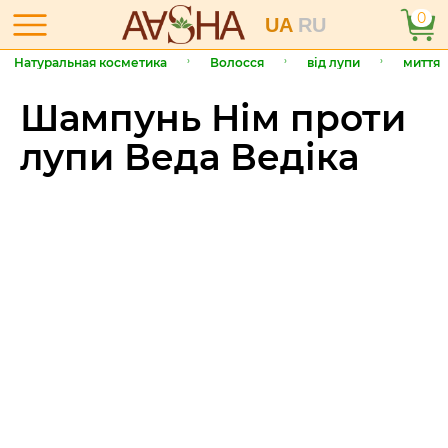
0
UA
RU
Натуральная косметика
Волосся
від лупи
миття
Шампунь Нім проти
лупи Веда Ведіка