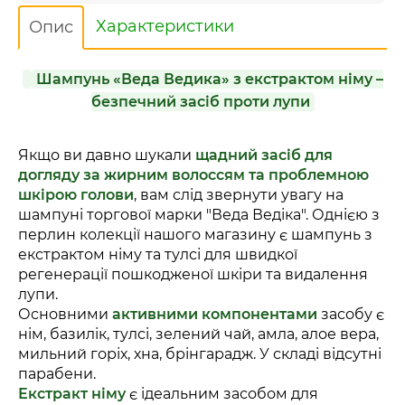
Характеристики
Опис
Шампунь «Веда Ведика» з екстрактом німу –
безпечний засіб проти лупи
Якщо ви давно шукали
щадний засіб для
догляду за жирним волоссям та проблемною
шкірою голови
, вам слід звернути увагу на
шампуні торгової марки "Веда Ведіка". Однією з
перлин колекції нашого магазину є шампунь з
екстрактом німу та тулсі для швидкої
регенерації пошкодженої шкіри та видалення
лупи.
Основними
активними компонентами
засобу є
нім, базилік, тулсі, зелений чай, амла, алое вера,
мильний горіх, хна, брінгарадж. У складі відсутні
парабени.
Екстракт німу
є ідеальним засобом для