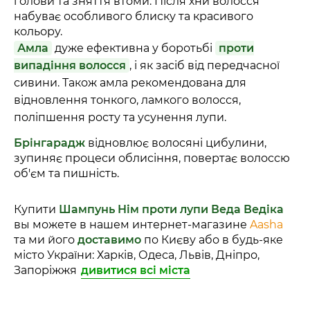
голови та зняття втоми. Після хни волосся
набуває особливого блиску та красивого
кольору.
Амла
дуже ефективна у боротьбі
проти
випадіння волосся
, і як засіб від передчасної
сивини. Також амла рекомендована для
відновлення тонкого, ламкого волосся,
поліпшення росту та усунення лупи.
Брінгарадж
відновлює волосяні цибулини,
зупиняє процеси облисіння, повертає волоссю
об'єм та пишність.
Купити
Шампунь Нім проти лупи Веда Ведіка
вы можете в нашем интернет-магазине
Aasha
та ми його
доставимо
по Києву або в будь-яке
місто України: Харків, Одеса, Львів, Дніпро,
Запоріжжя
дивитися всі міста