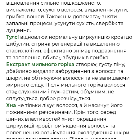
відновлення сильно пошкодженого,
виснаженого, сухого волосся, видалення лупи,
грибка, вошей. Також нім допомагає зняти
запальні процеси, усунути сухість, свербіж та
лущення.
Тулсі
відновлює нормальну циркуляцію крові до
цибулин, сприяє регенерації та видаленню
старих клітин, ефективно знімає подразнення
та запалення, вбиває збудників грибка.
Екстракт мильного горіха
створює густу піну,
дбайливо видаляє забруднення з волосся та
шкіри, не обтяжуючи волосся та не залишаючи
жирного сліду. Після мильного горіха волосся
стає слухняним і пухнастим, об'ємним, не
сплутується, добре розчісується.
Хна
не тільки лікує волосся, а й насичує його
поживними речовинами. Крім того, серед
цінних властивостей хни: покращення
циркуляції крові, пом'якшення волосся та
полегшення розчісування, охолодження шкіри