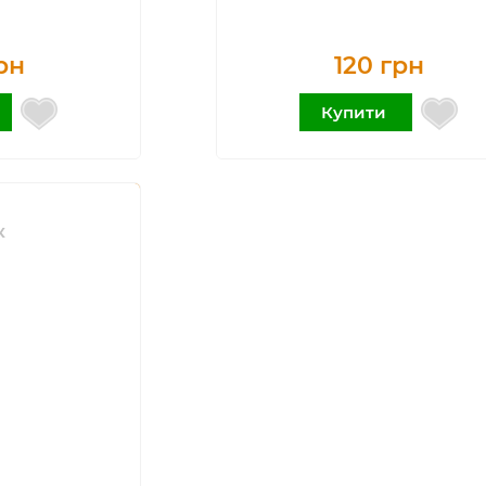
рн
120 грн
Купити
к