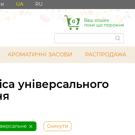
ти
UA
RU
Ваш кошик
0
поки що порожня
АРОМАТИЧНІ ЗАСОБИ
РАСПРОДАЖА
ica універсального
ня
іверсальне
Скинути