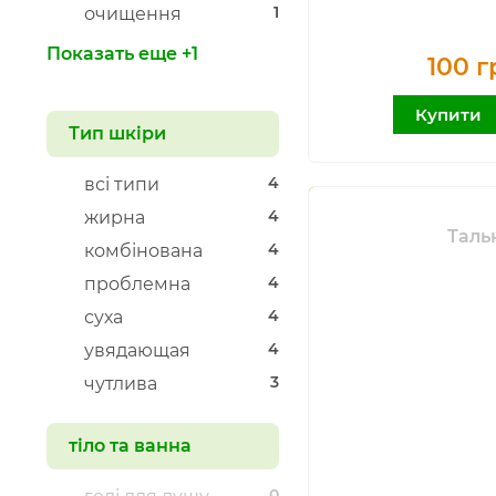
1
очищення
Показать еще +1
100 г
Купити
Тип шкіри
4
всі типи
4
жирна
Таль
4
комбінована
4
проблемна
4
суха
4
увядающая
3
чутлива
тіло та ванна
0