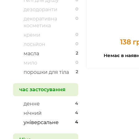
гелі для душу
0
дезодоранти
0
декоративна
косметика
0
креми
138 г
0
лосьйон
2
масла
Немає в наявн
0
мило
2
порошки для тіла
час застосування
4
денне
4
нічний
4
універсальне