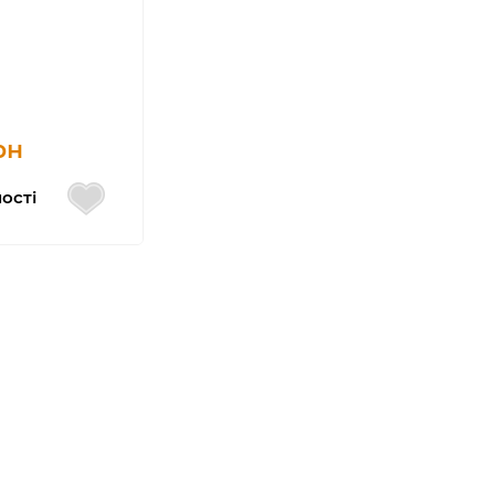
рн
ості