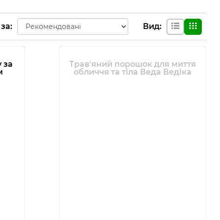
 за
:
Вид
:
 за
Трав'яний порошок для миття
м
обличчя та тіла Веда Ведіка