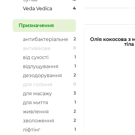
4
Veda Vedica
Призначення
2
антибактеріальне
Олія кокосова з 
тіла
0
антивікове
1
від сухості
1
відлущування
2
дезодорування
0
для гоління
3
для масажу
1
для миття
2
живлення
2
зволоження
1
ліфтінг