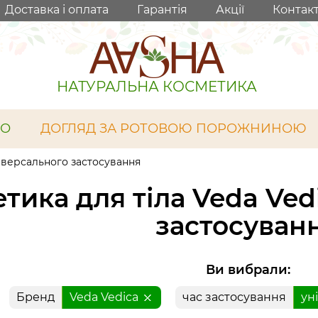
Доставка і оплата
Гарантія
Акції
Контак
НАТУРАЛЬНА КОСМЕТИКА
ЛО
ДОГЛЯД ЗА РОТОВОЮ ПОРОЖНИНОЮ
ніверсального застосування
тика для тіла Veda Ved
застосуван
Ви вибрали:
Бренд
Veda Vedica
час застосування
ун