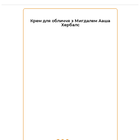
Крем для обличчя з Мигдалем Ааша
Хербалс