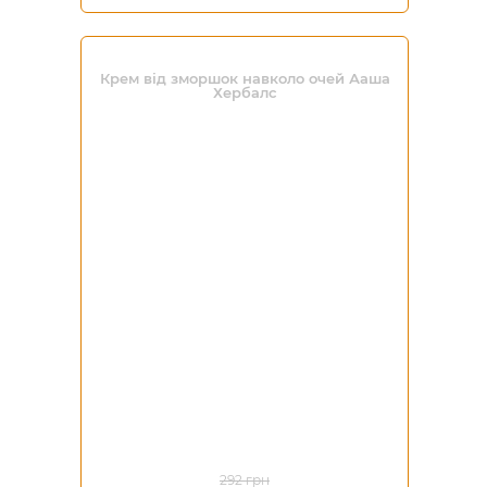
Крем від зморшок навколо очей Ааша
Хербалс
-50%
292 грн