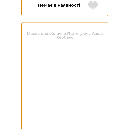
Немає в наявності
Маска для обличчя Підтягуюча Ааша
Хербалс