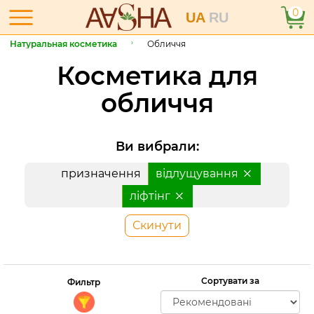
0
UA
RU
Натуральная косметика
Обличчя
Косметика для
обличчя
Ви вибрали:
призначення
відлущування
ліфтінг
Скинути
Сортувати за
Фильтр