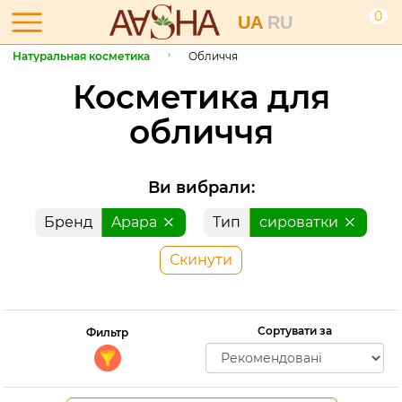
0
UA
RU
Натуральная косметика
Обличчя
Косметика для
обличчя
Ви вибрали:
Бренд
Apapa
Тип
сироватки
Скинути
Сортувати за
Фильтр