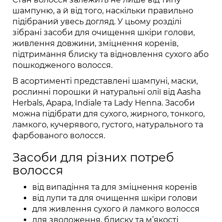
шампуню, а й від того, наскільки правильно
підібраний увесь догляд. У цьому розділі
зібрані засоби для очищення шкіри голови,
живлення довжини, зміцнення коренів,
підтримання блиску та відновлення сухого або
пошкодженого волосся.
В асортименті представлені шампуні, маски,
рослинні порошки й натуральні олії від Aasha
Herbals, Apapa, Indiale та Lady Henna. Засоби
можна підібрати для сухого, жирного, тонкого,
ламкого, кучерявого, густого, натурального та
фарбованого волосся.
Засоби для різних потреб
волосся
від випадіння та для зміцнення коренів
від лупи та для очищення шкіри голови
для живлення сухого й ламкого волосся
для зволоження, блиску та м’якості