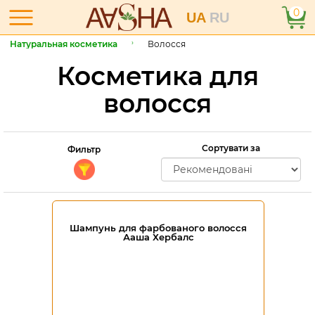
0
UA
RU
Натуральная косметика
Волосся
Косметика для
волосся
Сортувати за
Фильтр
Шампунь для фарбованого волосся
Ааша Хербалс