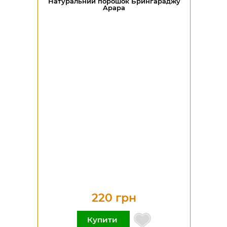
Натуральний порошок Брингараджу
Apapa
220 грн
Купити