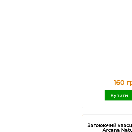
160 г
Купити
Загоюючий квасц
Arcana Natu