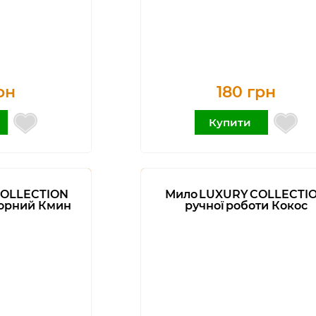
рн
180 грн
Купити
COLLECTION
Мило LUXURY COLLECTI
Чорний Кмин
ручної роботи Кокос