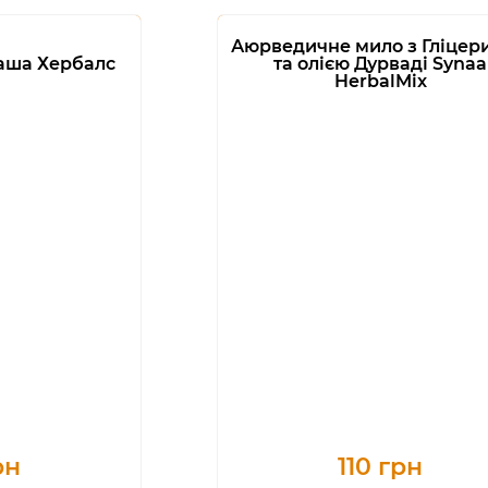
Аюрведичне мило з Гліцер
аша Хербалс
та олією Дурваді Synaa
HerbalMix
рн
110 грн