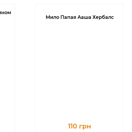
ином
Мило Папая Ааша Хербалс
110 грн