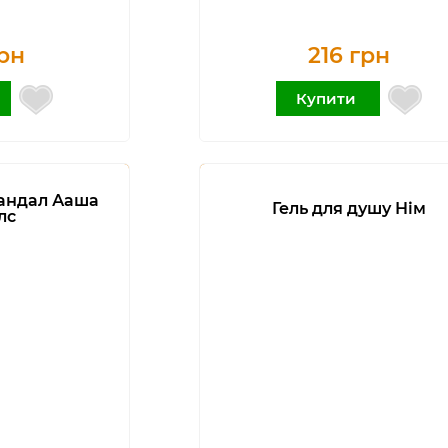
рн
216 грн
Купити
Сандал Ааша
Гель для душу Нім
лс