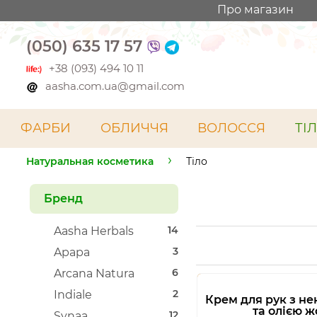
Про магазин
(050) 635 17 57
+38 (093) 494 10 11
aasha.com.ua@gmail.com
ФАРБИ
ОБЛИЧЧЯ
ВОЛОССЯ
ТІ
Натуральная косметика
Тіло
Бренд
14
Aasha Herbals
3
Apapa
6
Arcana Natura
2
Indiale
Крем для рук з не
та олією 
12
Synaa