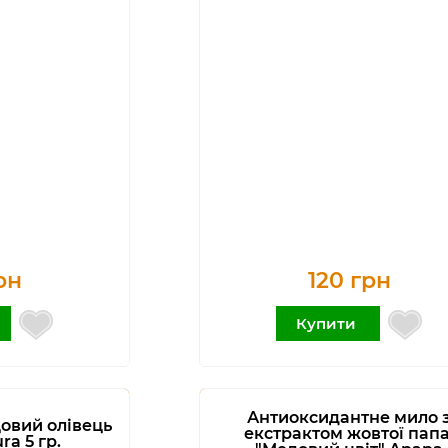
рн
120 грн
Купити
Антиоксидантне мило 
овий олівець
екстрактом жовтої папа
ra 5 гр.