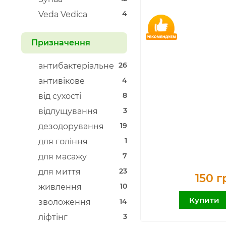
4
Veda Vedica
Призначення
26
антибактеріальне
4
антивікове
8
від сухості
3
відлущування
19
дезодорування
1
для гоління
7
для масажу
23
для миття
150 г
10
живлення
Купити
14
зволоження
3
ліфтінг