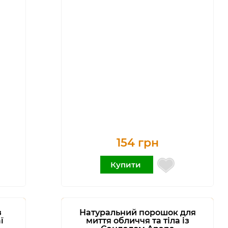
154 грн
Купити
з
Натуральний порошок для
ї
миття обличчя та тіла із