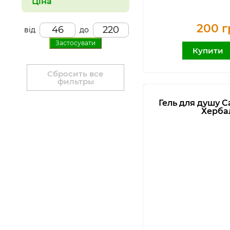
Ціна
200 г
від
до
Застосувати
Купити
Сбросить все
фильтры
Гель для душу 
Херба