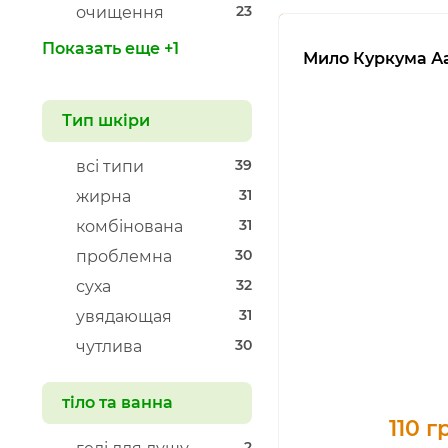
23
очищення
Показать еще +1
Мило Куркума А
Тип шкіри
39
всі типи
31
жирна
31
комбінована
30
проблемна
32
суха
31
увядающая
30
чутлива
тіло та ванна
110 г
2