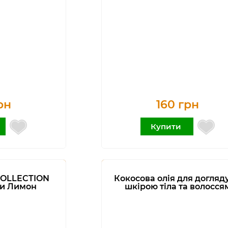
рн
160 грн
Купити
COLLECTION
Кокосова олія для догляду
ти Лимон
шкірою тіла та волосся