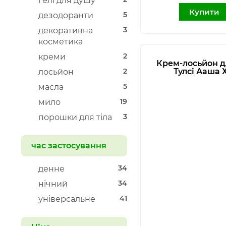
гелі для душу
Купити
5
дезодоранти
3
декоративна
косметика
2
креми
Крем-лосьйон дл
2
Тулсі Ааша 
лосьйон
5
масла
19
мило
3
порошки для тіла
час застосування
34
денне
34
нічний
41
універсальне