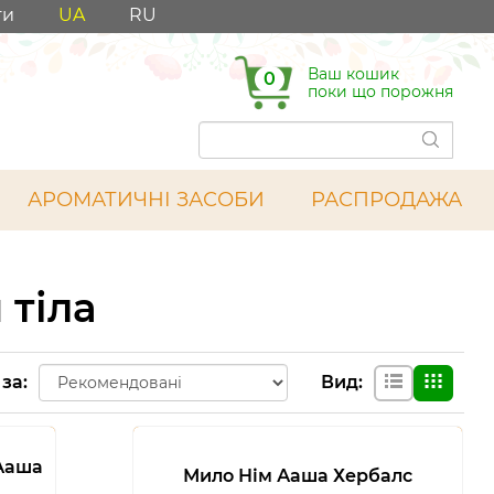
ти
UA
RU
Ваш кошик
0
поки що порожня
АРОМАТИЧНІ ЗАСОБИ
РАСПРОДАЖА
 тіла
 за
:
Вид
:
 Ааша
Мило Нім Ааша Хербалс