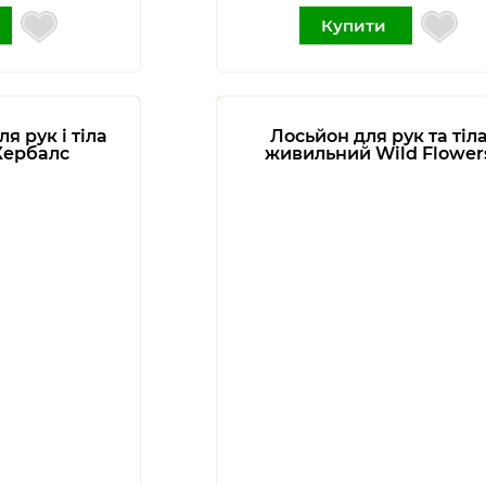
Купити
я рук і тіла
Лосьйон для рук та тіл
Хербалс
живильний Wild Flower