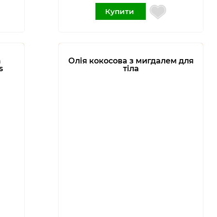
Купити
а
Олія кокосова з мигдалем для
s
тіла