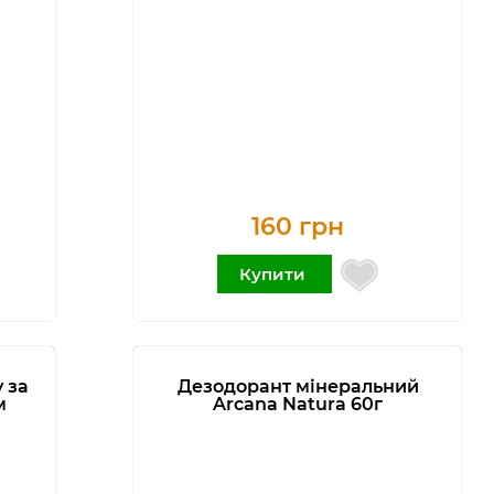
160 грн
Купити
 за
Дезодорант мінеральний
м
Arcana Natura 60г