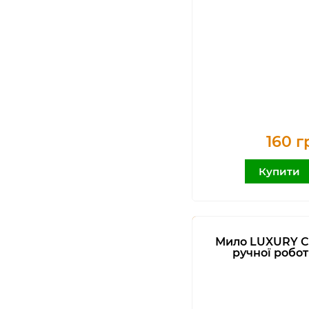
160 г
Купити
Мило LUXURY 
ручної робо