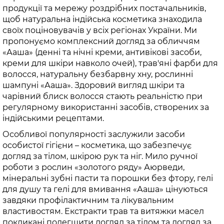
продукції та мережу роздрібних постачальників,
щоб натуральна індійська косметика знаходила
своїх поціновувачів у всіх регіонах України. Ми
пропонуємо комплексний догляд за обличчям
«Ааша» (денні та нічні креми, антивікові засоби,
креми для шкіри навколо очей), трав'яні фарби для
волосся, натуральну безбарвну хну, рослинні
шампуні «Ааша». Здоровий вигляд шкіри та
чарівний блиск волосся стають реальністю при
регулярному використанні засобів, створених за
індійськими рецептами.
Особливої популярності заслужили засоби
особистої гігієни – косметика, що забезпечує
догляд за тілом, шкірою рук та ніг. Мило ручної
роботи з рослин «золотого ряду» Аюрведи,
мінеральні зубні пасти та порошки без фтору, гелі
для душу та гелі для вмивання «Ааша» цінуються
завдяки профілактичним та лікувальним
властивостям. Екстракти трав та витяжки масел
покликані полегшити догляд за тілом та догляд за