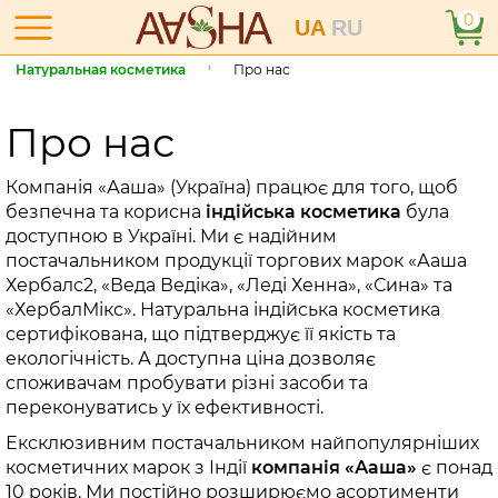
0
UA
RU
Натуральная косметика
Про нас
Про нас
Компанія «Ааша» (Україна) працює для того, щоб
безпечна та корисна
індійська косметика
була
доступною в Україні. Ми є надійним
постачальником продукції торгових марок «Ааша
Хербалс2, «Веда Ведіка», «Леді Хенна», «Сина» та
«ХербалМікс». Натуральна індійська косметика
сертифікована, що підтверджує її якість та
екологічність. А доступна ціна дозволяє
споживачам пробувати різні засоби та
переконуватись у їх ефективності.
Ексклюзивним постачальником найпопулярніших
косметичних марок з Індії
компанія «Ааша»
є понад
10 років. Ми постійно розширюємо асортименти