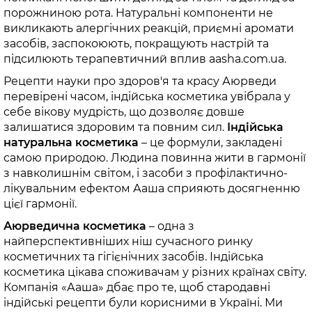
порожниною рота. Натуральні компоненти не
викликають алергічних реакцій, приємні аромати
засобів, заспокоюють, покращують настрій та
підсилюють терапевтичний вплив aasha.com.ua.
Рецепти науки про здоров'я та красу Аюрведи
перевірені часом, індійська косметика увібрала у
себе вікову мудрість, що дозволяє довше
залишатися здоровим та повним сил.
Індійська
натуральна косметика
– це формули, закладені
самою природою. Людина повинна жити в гармонії
з навколишнім світом, і засоби з профілактично-
лікувальним ефектом Ааша сприяють досягненню
цієї гармонії.
Аюрведична косметика
– одна з
найперспективніших ніш сучасного ринку
косметичних та гігієнічних засобів. Індійська
косметика цікава споживачам у різних країнах світу.
Компанія «Ааша» дбає про те, щоб стародавні
індійські рецепти були корисними в Україні. Ми