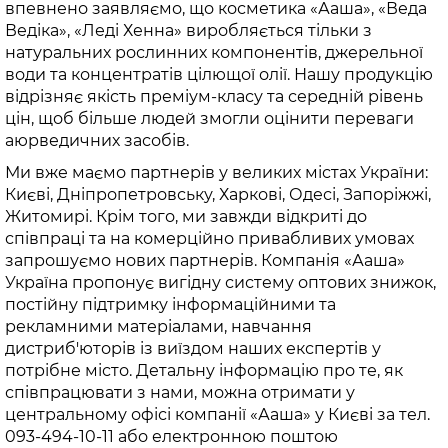
впевнено заявляємо, що косметика «Ааша», «Веда
Ведіка», «Леді Хенна» виробляється тільки з
натуральних рослинних компонентів, джерельної
води та концентратів цілющої олії. Нашу продукцію
відрізняє якість преміум-класу та середній рівень
цін, щоб більше людей змогли оцінити переваги
аюрведичних засобів.
Ми вже маємо партнерів у великих містах України:
Києві, Дніпропетровську, Харкові, Одесі, Запоріжжі,
Житомирі. Крім того, ми завжди відкриті до
співпраці та на комерційно привабливих умовах
запрошуємо нових партнерів. Компанія «Ааша»
Україна пропонує вигідну систему оптових знижок,
постійну підтримку інформаційними та
рекламними матеріалами, навчання
дистриб'юторів із виїздом наших експертів у
потрібне місто. Детальну інформацію про те, як
співпрацювати з нами, можна отримати у
центральному офісі компанії «Ааша» у Києві за тел.
093-494-10-11 або електронною поштою