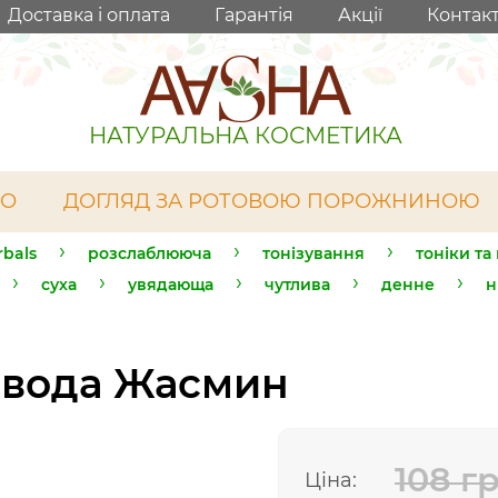
Доставка і оплата
Гарантія
Акції
Контак
НАТУРАЛЬНА КОСМЕТИКА
ЛО
ДОГЛЯД ЗА РОТОВОЮ ПОРОЖНИНОЮ
rbals
розслаблююча
тонізування
тоніки та
суха
увядающа
чутлива
денне
н
а вода Жасмин
108 г
Ціна: