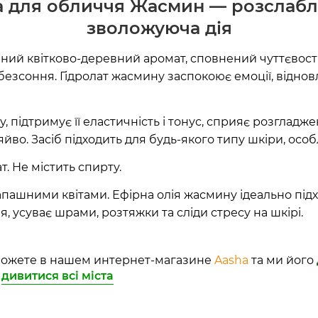
да для обличчя Жасмин — розслабл
зволожуюча дія
ий квітково-деревний аромат, сповнений чуттєвості т
 безсоння. Гідролат жасмину заспокоює емоції, відно
 підтримує її еластичність і тонус, сприяє розгладж
о. Засіб підходить для будь-якого типу шкіри, особлив
. Не містить спирту.
пашними квітами. Ефірна олія жасмину ідеально підх
, усуває шрами, розтяжки та сліди стресу на шкірі.
ожете в нашем интернет-магазине
Aasha
та ми його
дивитися всі міста