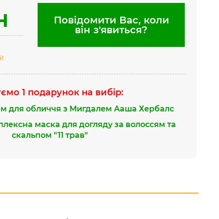
н
Повідомити Вас, коли
він з'явиться?
і!
ємо 1 подарунок на вибір:
м для обличчя з Мигдалем Ааша Хербалс
лексна маска для догляду за волоссям та
скальпом "11 трав"