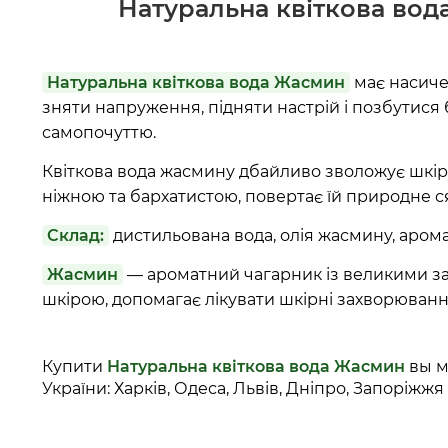
Натуральна квіткова во
Натуральна квіткова вода Жасмин
має насичен
зняти напруження, підняти настрій і позбутися
самопочуттю.
Квіткова вода жасмину дбайливо зволожує шкіру,
ніжною та бархатистою, повертає їй природне сяйв
Склад:
дистильована вода, олія жасмину, аромат
Жасмин
— ароматний чагарник із великими за
шкірою, допомагає лікувати шкірні захворювання
Купити
Натуральна квіткова вода Жасмин
вы м
України: Харків, Одеса, Львів, Дніпро, Запоріжжя