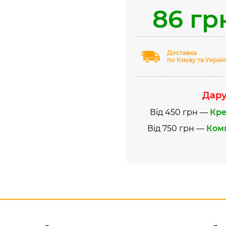
86 гр
Доставка
по Києву та Україн
Дару
Від 450 грн —
Кре
Від 750 грн —
Комп