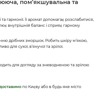
ююча, пом’якшувальна та
а гармонії. Її аромат допомагає розслабитися,
влює внутрішній баланс і сприяє гарному
енню дрібних зморшок. Робить шкіру м’якою,
о для сухої, в’янучої та зрілої.
одить для догляду за зневодненою та зрілою
доставимо
по Києву або в будь-яке місто