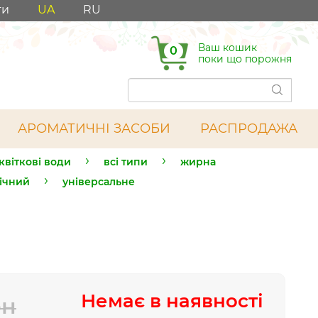
ти
UA
RU
Ваш кошик
0
поки що порожня
АРОМАТИЧНІ ЗАСОБИ
РАСПРОДАЖА
 квіткові води
всі типи
жирна
ічний
універсальне
Немає в наявності
рн