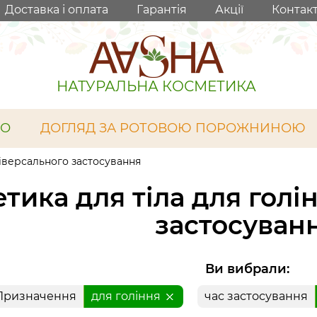
Доставка і оплата
Гарантія
Акції
Контак
НАТУРАЛЬНА КОСМЕТИКА
ЛО
ДОГЛЯД ЗА РОТОВОЮ ПОРОЖНИНОЮ
ніверсального застосування
тика для тіла для голі
застосуван
Ви вибрали:
Призначення
для гоління
час застосування