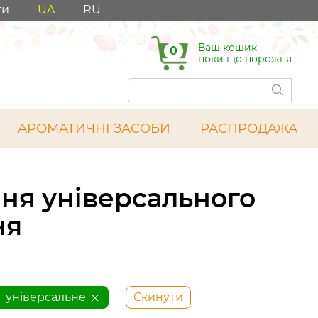
ти
UA
RU
Ваш кошик
0
поки що порожня
АРОМАТИЧНІ ЗАСОБИ
РАСПРОДАЖА
ння універсального
ня
універсальне
Скинути