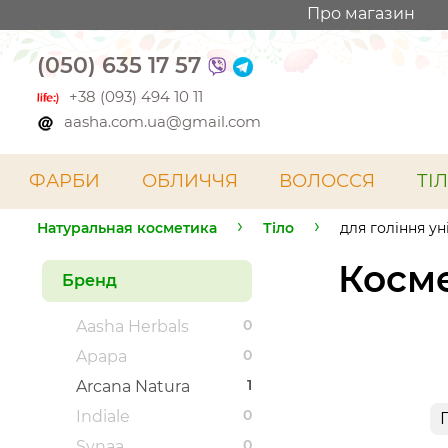
Про магазин
(050) 635 17 57
+38 (093) 494 10 11
aasha.com.ua@gmail.com
ФАРБИ
ОБЛИЧЧЯ
ВОЛОССЯ
ТІ
Натуральная косметика
Тіло
для гоління у
Косме
Бренд
0
Aasha Herbals
0
Apapa
1
Arcana Natura
0
Indiale
0
Synaa