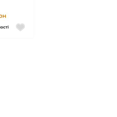
рн
ості