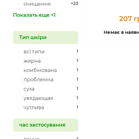
+23
очищення
Показать еще +1
207 г
Немає в наявн
Тип шкіри
1
всі типи
1
жирна
1
комбінована
1
проблемна
1
суха
1
увядающая
1
чутлива
час застосування
1