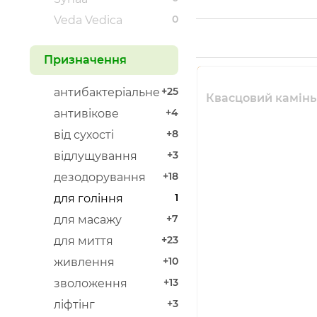
0
Veda Vedica
Призначення
+25
антибактеріальне
Квасцовий камінь 
+4
антивікове
+8
від сухості
+3
відлущування
+18
дезодорування
1
для гоління
+7
для масажу
+23
для миття
+10
живлення
+13
зволоження
+3
ліфтінг