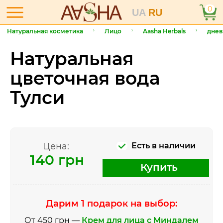
0
UA
RU
Натуральная косметика
Лицо
Aasha Herbals
днев
Натуральная
цветочная вода
Тулси
Цена:
Есть в наличии
140 грн
Купить
Дарим 1 подарок на выбор:
От 450 грн —
Крем для лица с Миндалем