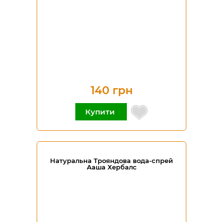
140 грн
Купити
Натуральна Трояндова вода-спрей
Ааша Хербалс