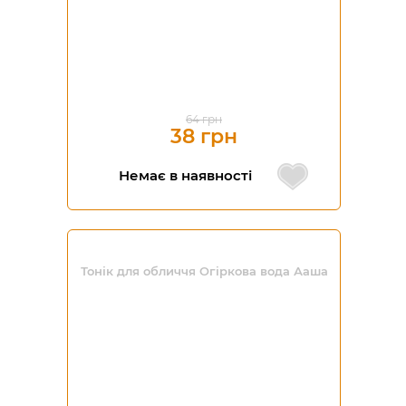
64 грн
38 грн
Немає в наявності
Тонік для обличчя Огіркова вода Ааша
-20%