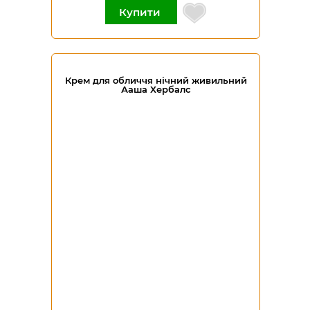
Купити
Крем для обличчя нічний живильний
Ааша Хербалс