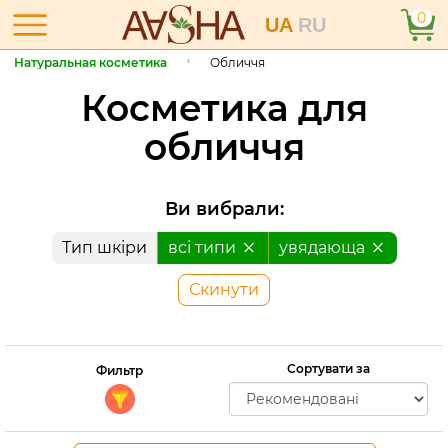
0
UA
RU
Натуральная косметика
Обличчя
Косметика для
обличчя
Ви вибрали:
Тип шкіри
всі типи
увядающа
Скинути
Сортувати за
Фильтр