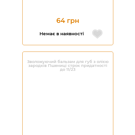
64 грн
Немає в наявності
Зволожуючий бальзам для губ з олією
зародків Пшениці строк придатності
до 11/23
-41%