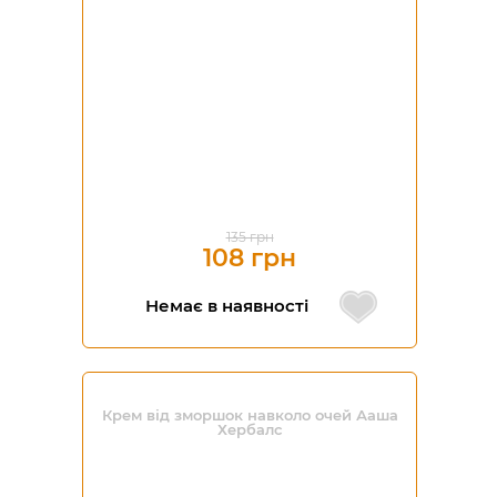
135 грн
108 грн
Немає в наявності
Крем від зморшок навколо очей Ааша
Хербалс