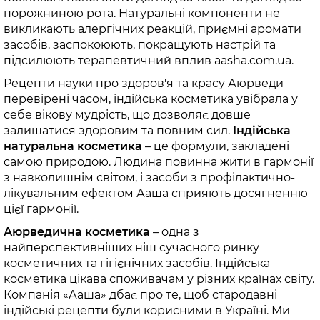
порожниною рота. Натуральні компоненти не
викликають алергічних реакцій, приємні аромати
засобів, заспокоюють, покращують настрій та
підсилюють терапевтичний вплив aasha.com.ua.
Рецепти науки про здоров'я та красу Аюрведи
перевірені часом, індійська косметика увібрала у
себе вікову мудрість, що дозволяє довше
залишатися здоровим та повним сил.
Індійська
натуральна косметика
– це формули, закладені
самою природою. Людина повинна жити в гармонії
з навколишнім світом, і засоби з профілактично-
лікувальним ефектом Ааша сприяють досягненню
цієї гармонії.
Аюрведична косметика
– одна з
найперспективніших ніш сучасного ринку
косметичних та гігієнічних засобів. Індійська
косметика цікава споживачам у різних країнах світу.
Компанія «Ааша» дбає про те, щоб стародавні
індійські рецепти були корисними в Україні. Ми