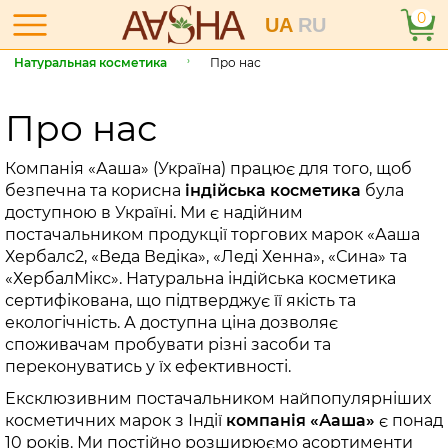
0
UA
RU
Натуральная косметика
Про нас
Про нас
Компанія «Ааша» (Україна) працює для того, щоб
безпечна та корисна
індійська косметика
була
доступною в Україні. Ми є надійним
постачальником продукції торгових марок «Ааша
Хербалс2, «Веда Ведіка», «Леді Хенна», «Сина» та
«ХербалМікс». Натуральна індійська косметика
сертифікована, що підтверджує її якість та
екологічність. А доступна ціна дозволяє
споживачам пробувати різні засоби та
переконуватись у їх ефективності.
Ексклюзивним постачальником найпопулярніших
косметичних марок з Індії
компанія «Ааша»
є понад
10 років. Ми постійно розширюємо асортименти