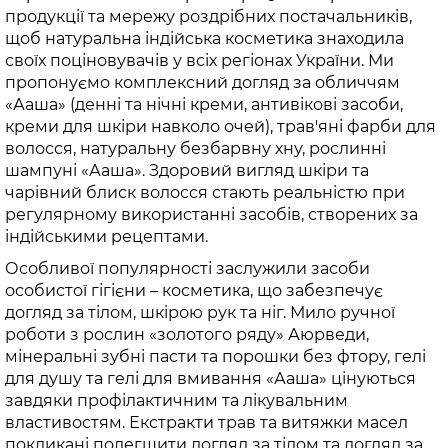
продукції та мережу роздрібних постачальників,
щоб натуральна індійська косметика знаходила
своїх поціновувачів у всіх регіонах України. Ми
пропонуємо комплексний догляд за обличчям
«Ааша» (денні та нічні креми, антивікові засоби,
креми для шкіри навколо очей), трав'яні фарби для
волосся, натуральну безбарвну хну, рослинні
шампуні «Ааша». Здоровий вигляд шкіри та
чарівний блиск волосся стають реальністю при
регулярному використанні засобів, створених за
індійськими рецептами.
Особливої популярності заслужили засоби
особистої гігієни – косметика, що забезпечує
догляд за тілом, шкірою рук та ніг. Мило ручної
роботи з рослин «золотого ряду» Аюрведи,
мінеральні зубні пасти та порошки без фтору, гелі
для душу та гелі для вмивання «Ааша» цінуються
завдяки профілактичним та лікувальним
властивостям. Екстракти трав та витяжки масел
покликані полегшити догляд за тілом та догляд за