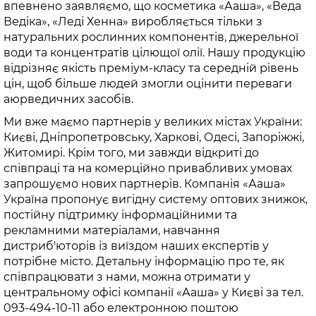
впевнено заявляємо, що косметика «Ааша», «Веда
Ведіка», «Леді Хенна» виробляється тільки з
натуральних рослинних компонентів, джерельної
води та концентратів цілющої олії. Нашу продукцію
відрізняє якість преміум-класу та середній рівень
цін, щоб більше людей змогли оцінити переваги
аюрведичних засобів.
Ми вже маємо партнерів у великих містах України:
Києві, Дніпропетровську, Харкові, Одесі, Запоріжжі,
Житомирі. Крім того, ми завжди відкриті до
співпраці та на комерційно привабливих умовах
запрошуємо нових партнерів. Компанія «Ааша»
Україна пропонує вигідну систему оптових знижок,
постійну підтримку інформаційними та
рекламними матеріалами, навчання
дистриб'юторів із виїздом наших експертів у
потрібне місто. Детальну інформацію про те, як
співпрацювати з нами, можна отримати у
центральному офісі компанії «Ааша» у Києві за тел.
093-494-10-11 або електронною поштою