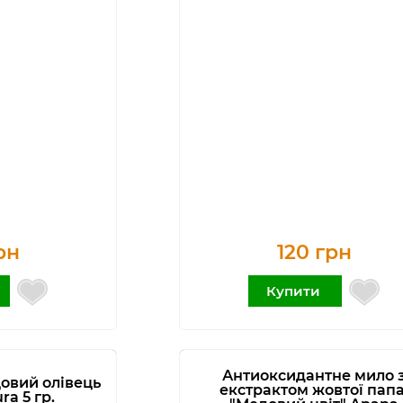
рн
120 грн
Купити
Антиоксидантне мило 
овий олівець
екстрактом жовтої папа
ra 5 гр.