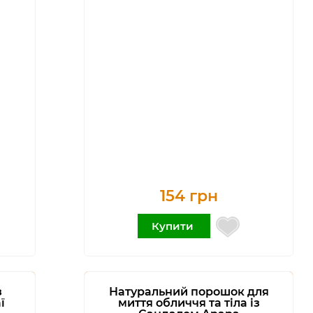
154 грн
Купити
з
Натуральний порошок для
ї
миття обличчя та тіла із