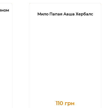
ином
Мило Папая Ааша Хербалс
110 грн