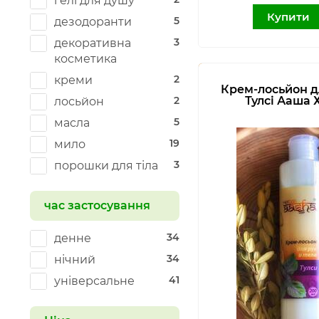
гелі для душу
Купити
5
дезодоранти
3
декоративна
косметика
2
креми
Крем-лосьйон дл
2
Тулсі Ааша 
лосьйон
5
масла
19
мило
3
порошки для тіла
час застосування
34
денне
34
нічний
41
універсальне