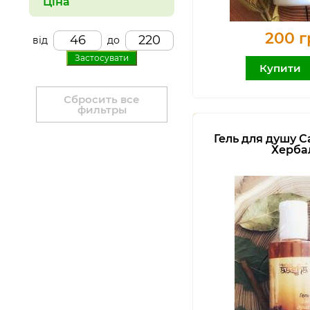
Ціна
200 г
від
до
Застосувати
Купити
Сбросить все
фильтры
Гель для душу 
Херба