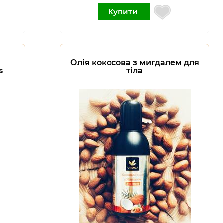
Купити
а
Олія кокосова з мигдалем для
s
тіла