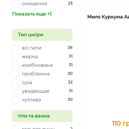
23
очищення
Показать еще +1
Мило Куркума А
Тип шкіри
39
всі типи
31
жирна
31
комбінована
30
проблемна
32
суха
31
увядающая
30
чутлива
тіло та ванна
110 г
2