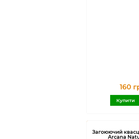
160 г
Купити
Загоюючий квасц
Arcana Natu