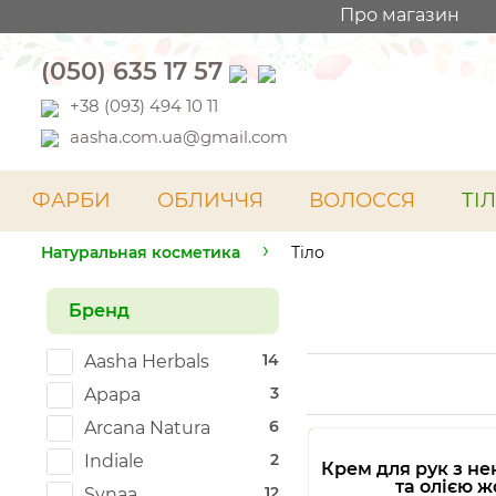
Про магазин
(050) 635 17 57
+38 (093) 494 10 11
aasha.com.ua@gmail.com
ФАРБИ
ОБЛИЧЧЯ
ВОЛОССЯ
ТІ
Натуральная косметика
Тіло
Бренд
14
Aasha Herbals
3
Apapa
6
Arcana Natura
2
Indiale
Крем для рук з не
та олією 
12
Synaa