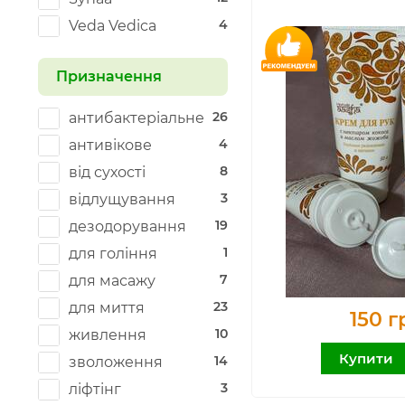
4
Veda Vedica
Призначення
26
антибактеріальне
4
антивікове
8
від сухості
3
відлущування
19
дезодорування
1
для гоління
7
для масажу
23
для миття
150 г
10
живлення
Купити
14
зволоження
3
ліфтінг