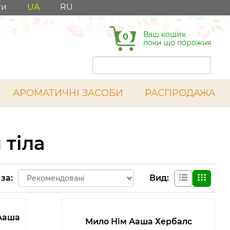
ти
UA
RU
Ваш кошик
0
поки що порожня
АРОМАТИЧНІ ЗАСОБИ
РАСПРОДАЖА
 тіла
 за
:
Вид
:
 Ааша
Мило Нім Ааша Хербалс