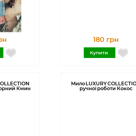
рн
180 грн
Купити
COLLECTION
Мило LUXURY COLLECTI
Чорний Кмин
ручної роботи Кокос