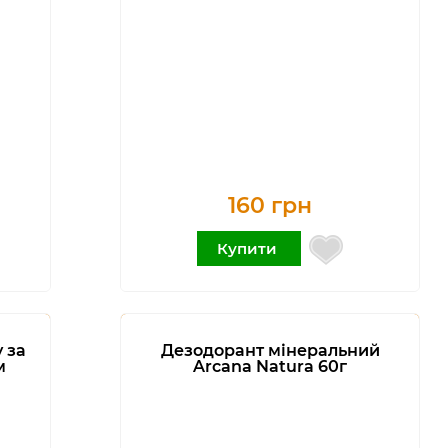
160 грн
Купити
 за
Дезодорант мінеральний
м
Arcana Natura 60г