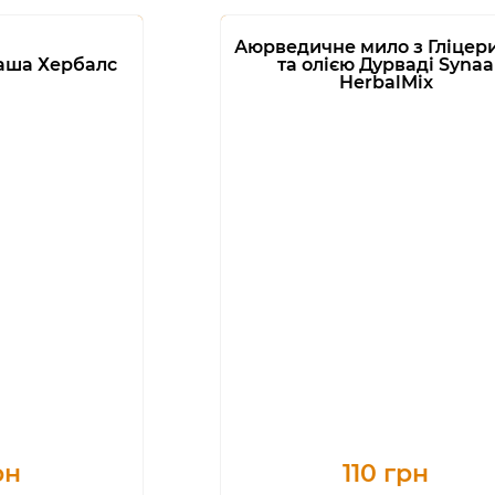
Аюрведичне мило з Гліцер
аша Хербалс
та олією Дурваді Synaa
HerbalMix
рн
110 грн