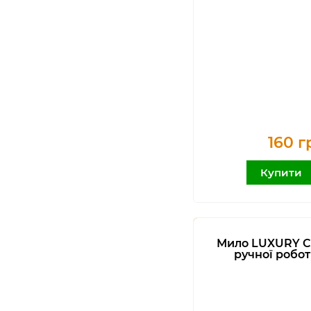
160 г
Купити
Мило LUXURY 
ручної робо