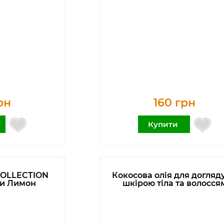
рн
160 грн
Купити
COLLECTION
Кокосова олія для догляду
ти Лимон
шкірою тіла та волосся