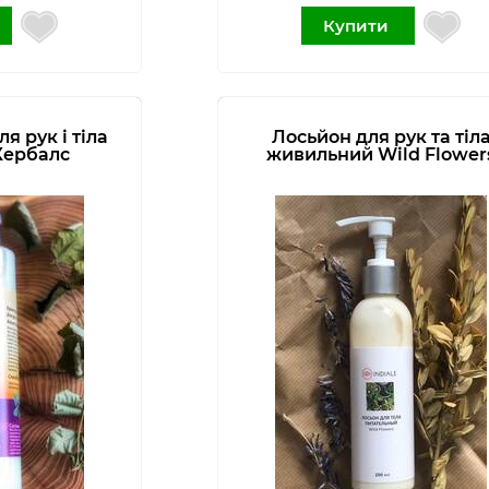
Купити
я рук і тіла
Лосьйон для рук та тіл
Хербалс
живильний Wild Flower