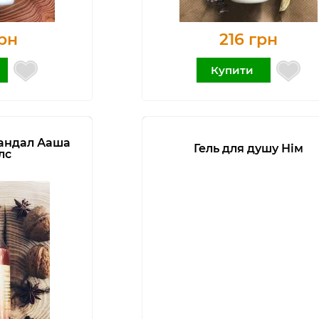
рн
216 грн
Купити
Сандал Ааша
Гель для душу Нім
лс