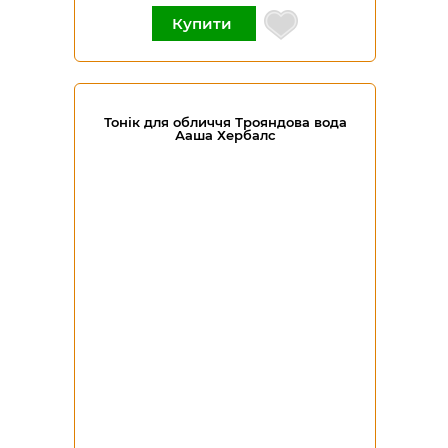
Купити
Тонік для обличчя Трояндова вода
Ааша Хербалс