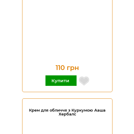
110 грн
Купити
Крем для обличчя з Куркумою Ааша
Хербалс