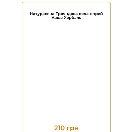
Натуральна Трояндова вода-спрей
Ааша Хербалс
210 грн