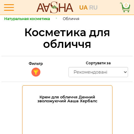
0
UA
RU
Натуральная косметика
Обличчя
Косметика для
обличчя
Сортувати за
Фильтр
Крем для обличчя Денний
зволожуючий Ааша Хербалс