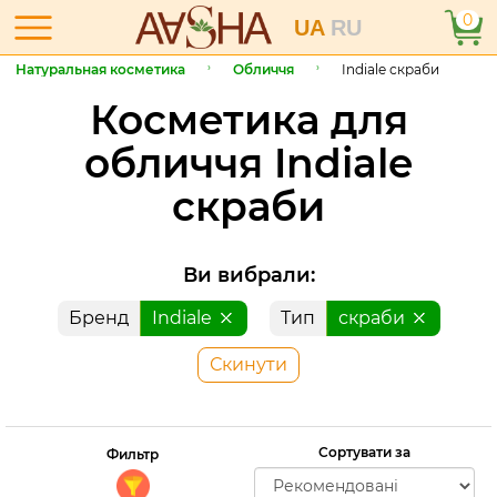
0
UA
RU
Натуральная косметика
Обличчя
Indiale скраби
Косметика для
обличчя Indiale
скраби
Ви вибрали:
Бренд
Indiale
Тип
скраби
Скинути
Сортувати за
Фильтр