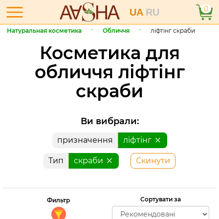
0
UA
RU
Натуральная косметика
Обличчя
ліфтінг скраби
Косметика для
обличчя ліфтінг
скраби
Ви вибрали:
призначення
ліфтінг
Тип
скраби
Скинути
Сортувати за
Фильтр