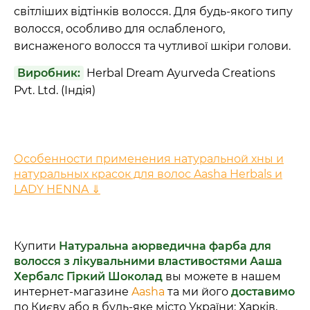
світліших відтінків волосся. Для будь-якого типу
волосся, особливо для ослабленого,
виснаженого волосся та чутливої шкіри голови.
Виробник:
Herbal Dream Ayurveda Creations
Pvt. Ltd. (Індія)
Особенности применения натуральной хны и
натуральных красок для волос Aasha Herbals и
LADY HENNA ⇓
Купити
Натуральна аюрведична фарба для
волосся з лікувальними властивостями Ааша
Хербалс Гіркий Шоколад
вы можете в нашем
интернет-магазине
Aasha
та ми його
доставимо
по Києву або в будь-яке місто України: Харків,