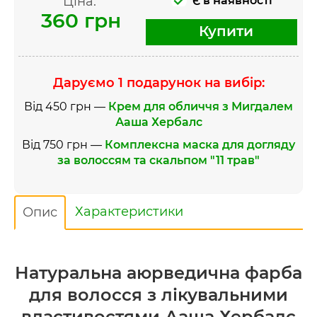
Ціна:
Є в наявності
360 грн
Купити
Даруємо 1 подарунок на вибір:
Від 450 грн —
Крем для обличчя з Мигдалем
Ааша Хербалс
Від 750 грн —
Комплексна маска для догляду
за волоссям та скальпом "11 трав"
Характеристики
Опис
Натуральна аюрведична фарба
для волосся з лікувальними
властивостями Ааша Хербалс