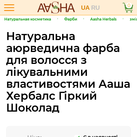
0
UA
RU
Натуральная косметика
Фарби
Aasha Herbals
змі
Натуральна
аюрведична фарба
для волосся з
лікувальними
властивостями Ааша
Хербалс Гіркий
Шоколад