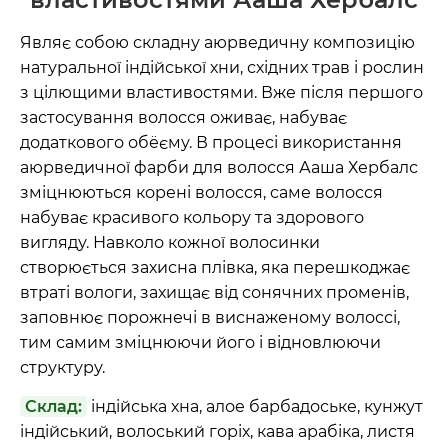
Являє собою складну аюрведичну композицію
натуральної індійської хни, східних трав і рослин
з цілющими властивостями. Вже після першого
застосування волосся оживає, набуває
додаткового обёєму. В процесі використання
аюрведичної фарби для волосся Ааша Хербалс
зміцнюються корені волосся, саме волосся
набуває красивого кольору та здорового
вигляду. Навколо кожної волосинки
створюється захисна плівка, яка перешкоджає
втраті вологи, захищає від сонячних променів,
заповнює порожнечі в виснаженому волоссі,
тим самим зміцнюючи його і відновлюючи
структуру.
Склад:
індійська хна, алое барбадоське, кунжут
індійський, волоський горіх, кава арабіка, листя