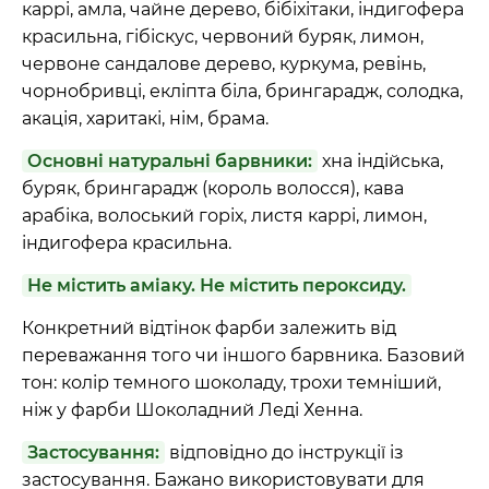
каррі, амла, чайне дерево, бібіхітаки, індигофера
красильна, гібіскус, червоний буряк, лимон,
червоне сандалове дерево, куркума, ревінь,
чорнобривці, екліпта біла, брингарадж, солодка,
акація, харитакі, нім, брама.
Основні натуральні барвники:
хна індійська,
буряк, брингарадж (король волосся), кава
арабіка, волоський горіх, листя каррі, лимон,
індигофера красильна.
Не містить аміаку. Не містить пероксиду.
Конкретний відтінок фарби залежить від
переважання того чи іншого барвника. Базовий
тон: колір темного шоколаду, трохи темніший,
ніж у фарби Шоколадний Леді Хенна.
Застосування:
відповідно до інструкції із
застосування. Бажано використовувати для