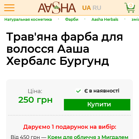
0
UA
RU
Натуральная косметика
Фарби
Aasha Herbals
змі
Трав'яна фарба для
волосся Ааша
Хербалс Бургунд
Ціна:
Є в наявності
250 грн
Купити
Даруємо 1 подарунок на вибір:
Від 450 грн —
Крем для обличчя з Мигдалем