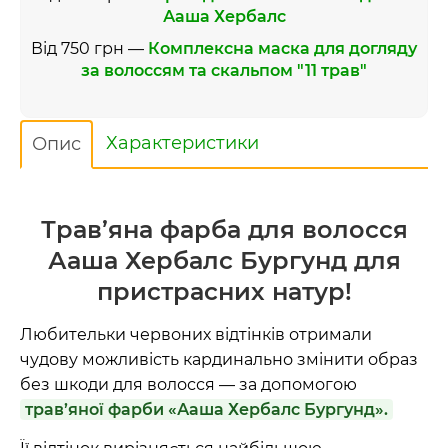
Ааша Хербалс
Від 750 грн —
Комплексна маска для догляду
за волоссям та скальпом "11 трав"
Характеристики
Опис
Трав’яна фарба для волосся
Ааша Хербалс Бургунд для
пристрасних натур!
Любительки червоних відтінків отримали
чудову можливість кардинально змінити образ
без шкоди для волосся — за допомогою
трав’яної фарби «Ааша Хербалс Бургунд».