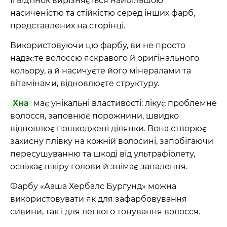
Її відтінок вирізняється найбільшою
насиченістю та стійкістю серед інших фарб,
представлених на сторінці.
Використовуючи цю фарбу, ви не просто
надаєте волоссю яскравого й оригінального
кольору, а й насичуєте його мінералами та
вітамінами, відновлюєте структуру.
Хна
має унікальні властивості: лікує проблемне
волосся, заповнює порожнини, швидко
відновлює пошкоджені ділянки. Вона створює
захисну плівку на кожній волосині, запобігаючи
пересушуванню та шкоді від ультрафіолету,
освіжає шкіру голови й знімає запалення.
Фарбу «Ааша Хербалс Бургунд» можна
використовувати як для зафарбовування
сивини, так і для легкого тонування волосся.