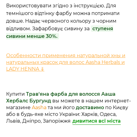
Використовувати згідно з інструкцією. Для
темнішого відтінку фарбу можна потримати
довше. Надає червоного кольору з чорним
відливом. Зафарбовує сивину за
ступеня
сивини менше 30%.
Особенности применения натуральной хны и
натуральных красок для волос Aasha Herbals и
LADY HENNA ⇓
Купити
Трав'яна фарба для волосся Ааша
Хербалс Бургунд
вы можете в нашем интернет-
магазине
Aasha
та ми його
доставимо
по Києву
або в будь-яке місто України: Харків, Одеса,
Львів, Дніпро, Запоріжжя
дивитися всі міста