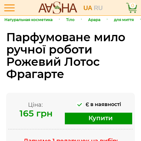
0
UA
RU
Натуральная косметика
Тіло
Apapa
для миття
Парфумоване мило
ручної роботи
Рожевий Лотос
Фрагарте
Ціна:
Є в наявності
165 грн
Купити
Даруємо 1 подарунок на вибір: