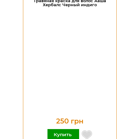
Травяная краска для волос Ааша
Хербалс Черный индиго
250 грн
Купить