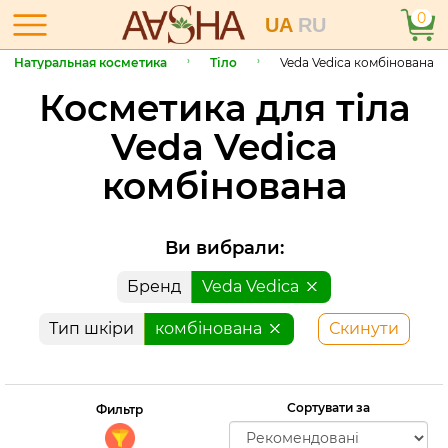
0
UA
RU
Натуральная косметика
Тіло
Veda Vedica комбінована
Косметика для тіла
Veda Vedica
комбінована
Ви вибрали:
Бренд
Veda Vedica
Тип шкіри
комбінована
Скинути
Сортувати за
Фильтр