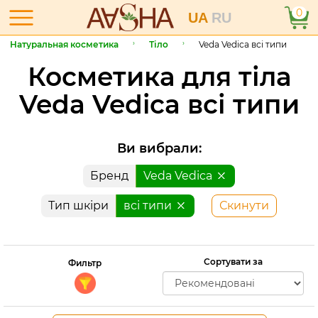
0
UA
RU
Натуральная косметика
Тіло
Veda Vedica всі типи
Косметика для тіла
Veda Vedica всі типи
Ви вибрали:
Бренд
Veda Vedica
Тип шкіри
всі типи
Скинути
Сортувати за
Фильтр