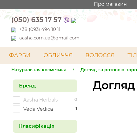
Про магазин
(050) 635 17 57
+38 (093) 494 10 11
aasha.com.ua@gmail.com
ФАРБИ
ОБЛИЧЧЯ
ВОЛОССЯ
ТІ
Натуральная косметика
Догляд за ротовою по
Догляд
Бренд
0
Aasha Herbals
1
Veda Vedica
Класифікація