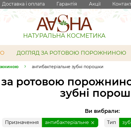
Доставка і оплата
Гарантія
Акції
Контак
НАТУРАЛЬНА КОСМЕТИКА
ЛО
ДОГЛЯД ЗА РОТОВОЮ ПОРОЖНИНОЮ
рожниною
антибактеріальне зубні порошки
 за ротовою порожнино
зубні поро
Ви вибрали:
Призначення
антибактеріальне
Тип
зуб