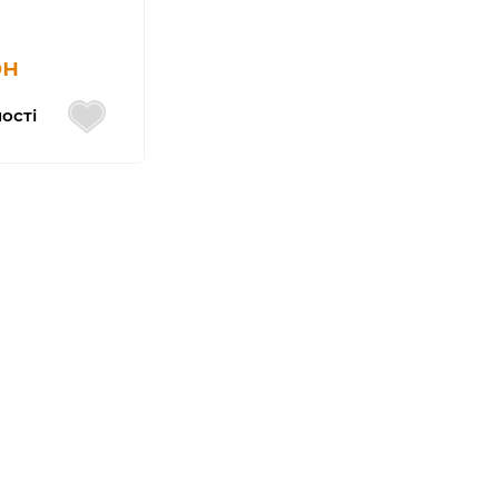
рн
ості