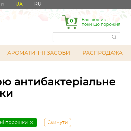
ти
UA
RU
Ваш кошик
0
поки що порожня
АРОМАТИЧНІ ЗАСОБИ
РАСПРОДАЖА
ю антибактеріальне
шки
ні порошки
Скинути