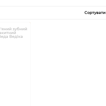
Сортувати
'яний зубний
акитний
Веда Ведіка