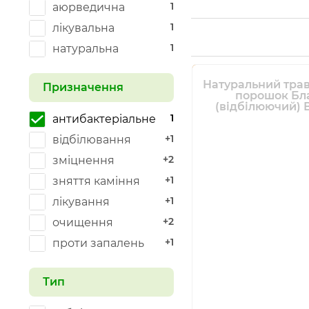
1
аюрведична
1
лікувальна
1
натуральна
Натуральний трав
Призначення
порошок Бл
(відбілюючий) 
1
антибактеріальне
+1
відбілювання
+2
зміцнення
+1
зняття каміння
+1
лікування
+2
очищення
+1
проти запалень
Тип