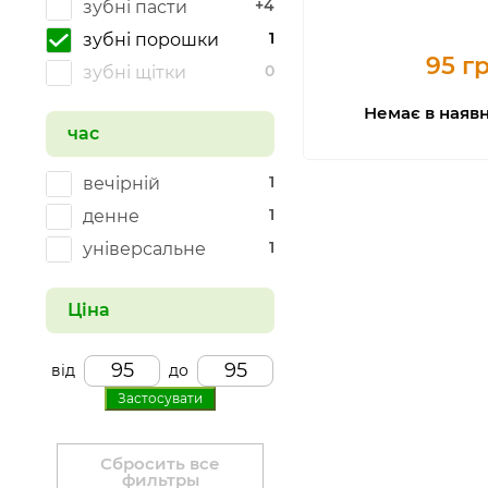
+4
зубні пасти
1
зубні порошки
95 г
0
зубні щітки
Немає в наявн
час
1
вечірній
1
денне
1
універсальне
Ціна
від
до
Застосувати
Сбросить все
фильтры