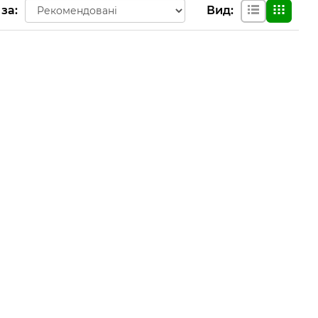
 за
:
Вид
: