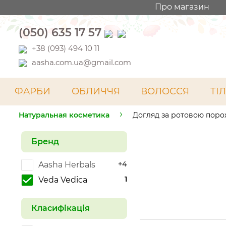
Про магазин
(050) 635 17 57
+38 (093) 494 10 11
aasha.com.ua@gmail.com
ФАРБИ
ОБЛИЧЧЯ
ВОЛОССЯ
ТІ
Натуральная косметика
Догляд за ротовою пор
Бренд
+4
Aasha Herbals
1
Veda Vedica
Класифікація