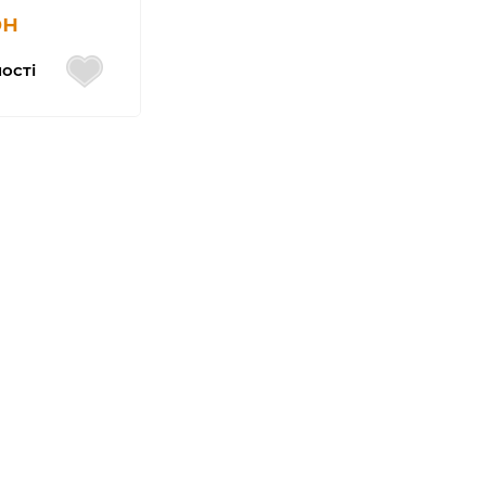
рн
ості