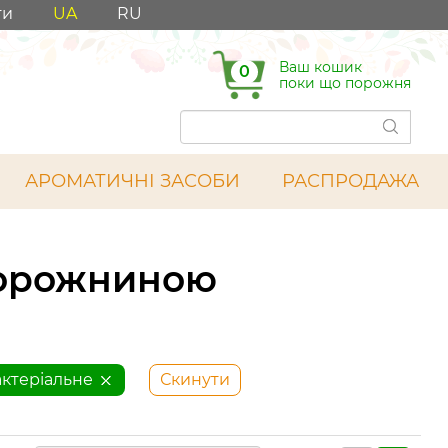
ти
UA
RU
Ваш кошик
0
поки що порожня
АРОМАТИЧНІ ЗАСОБИ
РАСПРОДАЖА
порожниною
актеріальне
Скинути