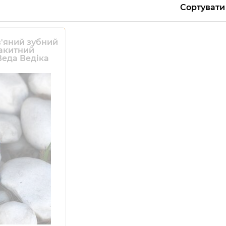
Сортувати
'яний зубний
акитний
Веда Ведіка