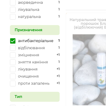
1
аюрведична
1
лікувальна
1
натуральна
Натуральний трав
порошок Бл
(відбілюючий) 
Призначення
1
антибактеріальне
1
відбілювання
+1
зміцнення
1
зняття каміння
+1
лікування
+1
очищення
+1
проти запалень
Тип