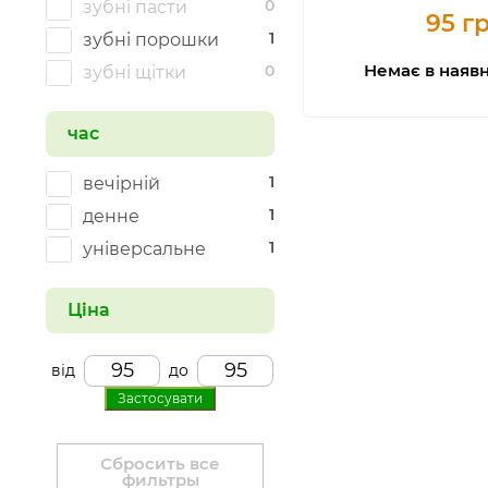
0
зубні пасти
95 г
1
зубні порошки
Немає в наявн
0
зубні щітки
час
1
вечірній
1
денне
1
універсальне
Ціна
від
до
Застосувати
Сбросить все
фильтры