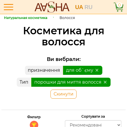
0
UA
RU
Натуральная косметика
Волосся
Косметика для
волосся
Ви вибрали:
призначення
для об`єму
Тип
порошки для миття волосся
Скинути
Сортувати за
Фильтр