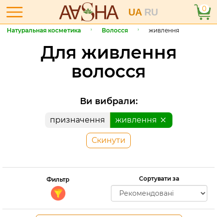
0
UA
RU
Натуральная косметика
Волосся
живлення
Для живлення
волосся
Ви вибрали:
призначення
живлення
Скинути
Сортувати за
Фильтр