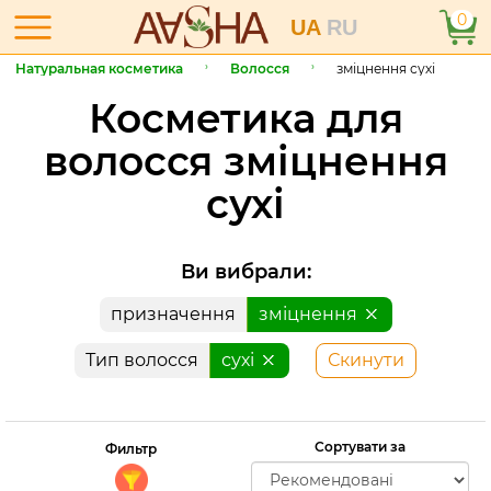
0
UA
RU
Натуральная косметика
Волосся
зміцнення сухі
Косметика для
волосся зміцнення
сухі
Ви вибрали:
призначення
зміцнення
Тип волосся
сухі
Скинути
Сортувати за
Фильтр