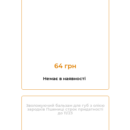
64 грн
Немає в наявності
Зволожуючий бальзам для губ з олією
зародків Пшениці строк придатності
до 11/23