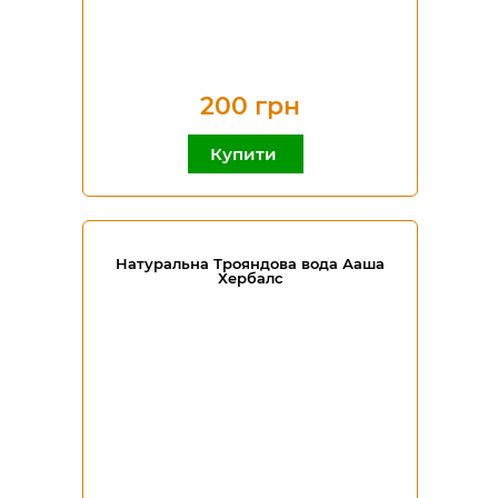
200 грн
Купити
Натуральна Трояндова вода Ааша
Хербалс