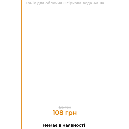
Тонік для обличчя Огіркова вода Ааша
-20%
135 грн
108 грн
Немає в наявності