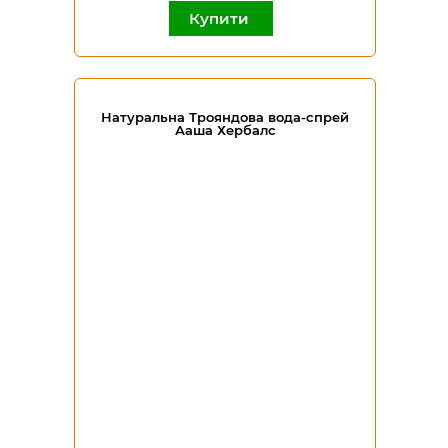
Купити
Натуральна Трояндова вода-спрей
Ааша Хербалс