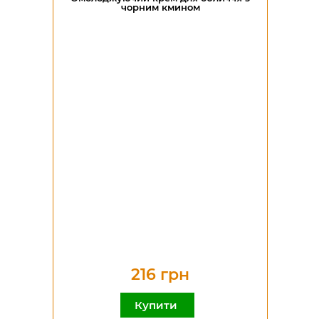
чорним кмином
216 грн
Купити