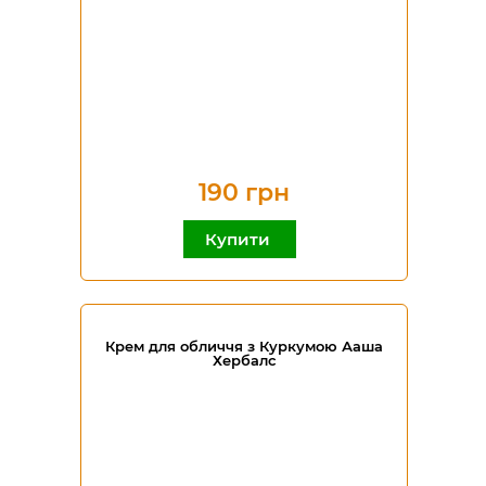
190 грн
Купити
Крем для обличчя з Куркумою Ааша
Хербалс