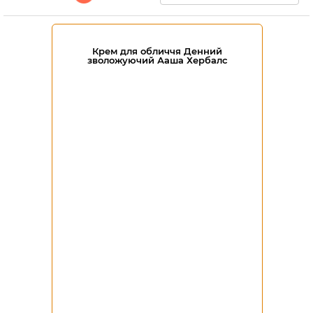
Крем для обличчя Денний
зволожуючий Ааша Хербалс