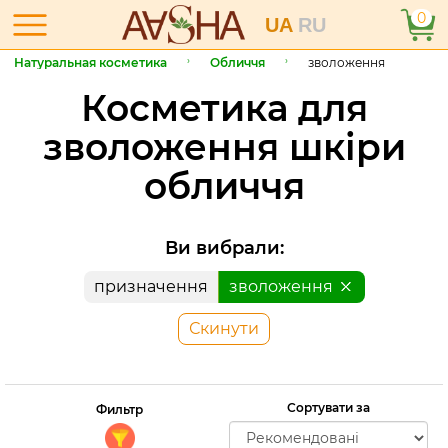
0
UA
RU
Натуральная косметика
Обличчя
зволоження
Косметика для
зволоження шкіри
обличчя
Ви вибрали:
призначення
зволоження
Скинути
Сортувати за
Фильтр