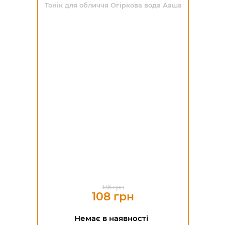
Тонік для обличчя Огіркова вода Ааша
-20%
135 грн
108 грн
Немає в наявності