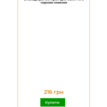
чорним кмином
216 грн
Купити