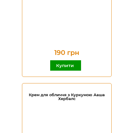
190 грн
Купити
Крем для обличчя з Куркумою Ааша
Хербалс