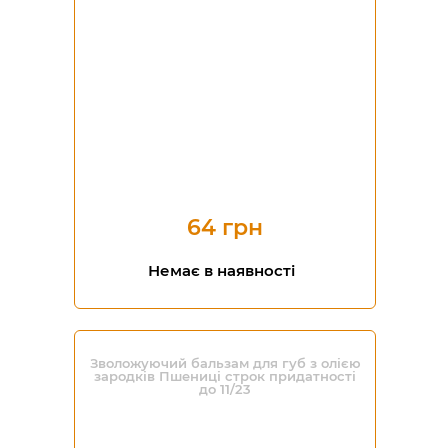
64 грн
Немає в наявності
Зволожуючий бальзам для губ з олією
зародків Пшениці строк придатності
до 11/23