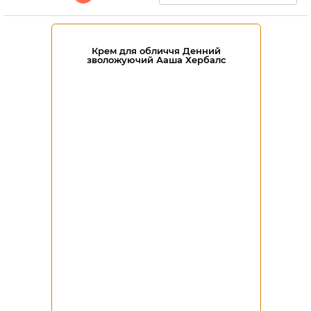
Крем для обличчя Денний
зволожуючий Ааша Хербалс