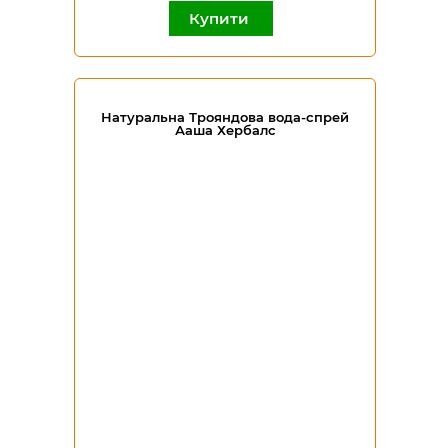
Купити
Натуральна Трояндова вода-спрей
Ааша Хербалс