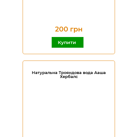
200 грн
Купити
Натуральна Трояндова вода Ааша
Хербалс