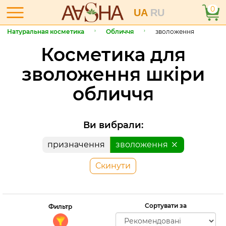
0
UA
RU
Натуральная косметика
Обличчя
зволоження
Косметика для
зволоження шкіри
обличчя
Ви вибрали:
призначення
зволоження
Скинути
Сортувати за
Фильтр