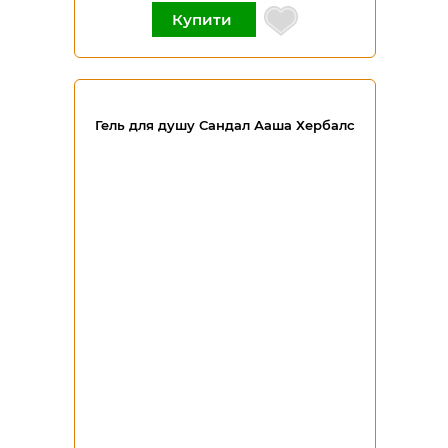
Купити
Гель для душу Сандал Ааша Хербалс