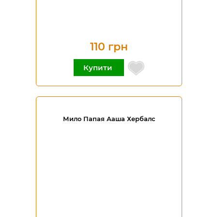
110 грн
Купити
Мило Папая Ааша Хербалс