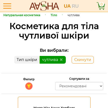
0
UA
RU
Натуральная косметика
Тіло
чутлива
Косметика для тіла
чутливої шкіри
Ви вибрали:
Тип шкіри
чутлива
Скинути
Сортувати за
Фильтр
Мило Нім Ааша Хербалс