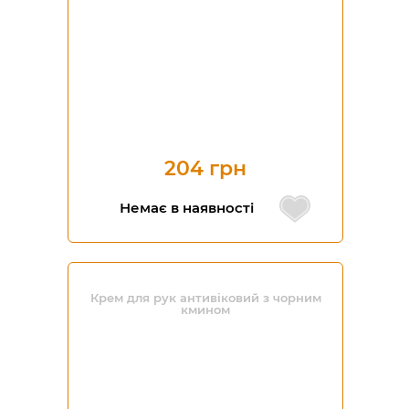
204 грн
Немає в наявності
Крем для рук антивіковий з чорним
кмином
-20%