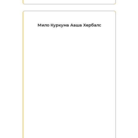
Мило Куркума Ааша Хербалс