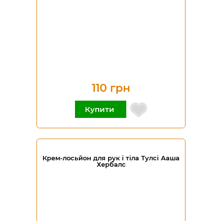
110 грн
Купити
Крем-лосьйон для рук і тіла Тулсі Ааша
Хербалс