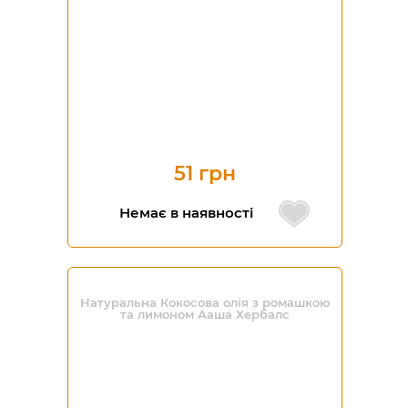
51 грн
Немає в наявності
Натуральна Кокосова олія з ромашкою
та лимоном Ааша Хербалс
-35%