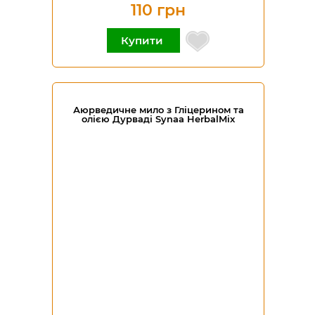
110 грн
Купити
Аюрведичне мило з Гліцерином та
олією Дурваді Synaa HerbalMix