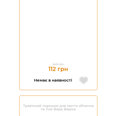
140 грн
112 грн
Немає в наявності
Трав'яний порошок для миття обличчя
та тіла Веда Ведіка