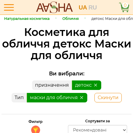
0
UA
RU
Натуральная косметика
Обличчя
детокс Маски для об
Косметика для
обличчя детокс Маски
для обличчя
Ви вибрали:
призначення
детокс
Тип
маски для обличчя
Скинути
Сортувати за
Фильтр