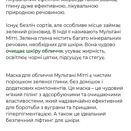
глину дуже ефективною, лікувальною
природною речовиною.
Існує безліч сортів, але особливе місце займає
зелений різновид. В Індії її називають Мультані
Мітті. Зелена глина містить багато мінеральних
речовин, необхідних для шкіри. Вона чудово
очищає шкіру обличчя
, усуває жирність,
освітлює чорні цятки, підсушує та стягує.
Маска для обличчя Мультані Мітті є чистим
порошком зеленої глини, без домішок і
додаткових компонентів. Ця маска – це чудовий
м'який пілінг з адсорбуючими та очищаючими
властивостями, який надзвичайно ефективний
для боротьби з вуграми та прищами,
гіперпігментацією. А також це ідеальний
безпечний ліфтинг для шкіри.