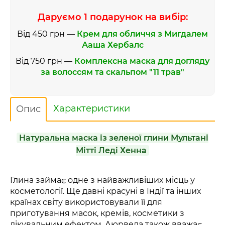
Даруємо 1 подарунок на вибір:
Від 450 грн —
Крем для обличчя з Мигдалем
Ааша Хербалс
Від 750 грн —
Комплексна маска для догляду
за волоссям та скальпом "11 трав"
Характеристики
Опис
Натуральна маска із зеленої глини Мультані
Мітті Леді Хенна
Глина займає одне з найважливіших місць у
косметології. Ще давні красуні в Індії та інших
країнах світу використовували її для
приготування масок, кремів, косметики з
лікувальним ефектом. Аюрведа також вважає