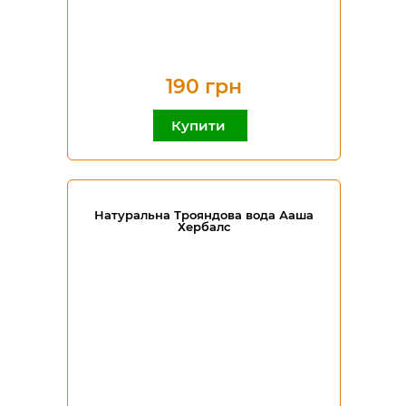
190 грн
Купити
Натуральна Трояндова вода Ааша
Хербалс