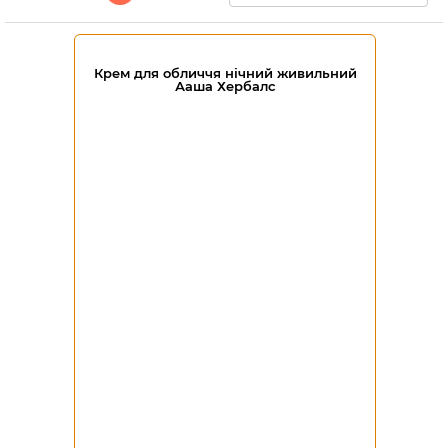
Крем для обличчя нічний живильний
Ааша Хербалс