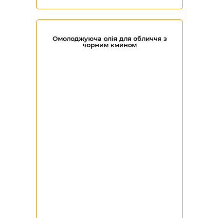
Омолоджуюча олія для обличчя з
чорним кмином