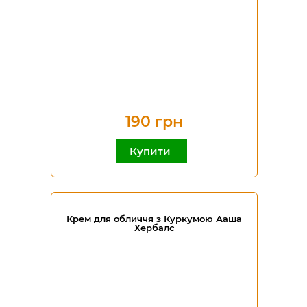
190 грн
Купити
Крем для обличчя з Куркумою Ааша
Хербалс