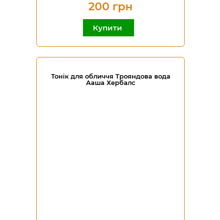
200 грн
Купити
Тонік для обличчя Трояндова вода
Ааша Хербалс