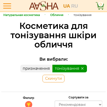
0
UA
RU
Натуральная косметика
Обличчя
тонізування
Косметика для
тонізування шкіри
обличчя
Ви вибрали:
призначення
тонізування
Скинути
Сортувати за
Фильтр