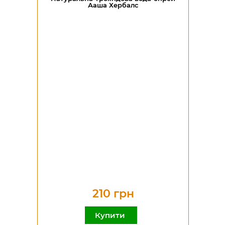
Ааша Хербалс
210 грн
Купити