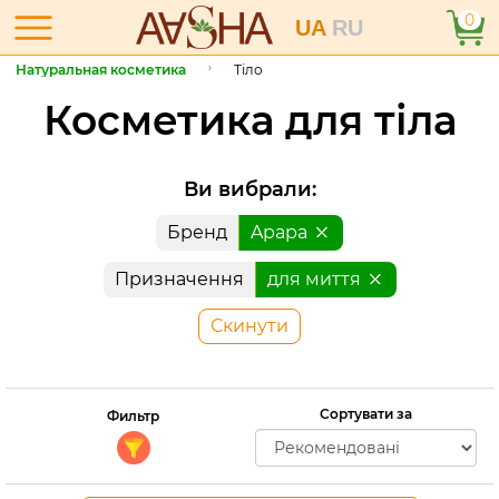
0
UA
RU
Натуральная косметика
Тіло
Косметика для тіла
Ви вибрали:
Бренд
Apapa
Призначення
для миття
Скинути
Сортувати за
Фильтр