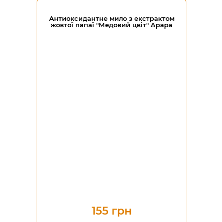
Антиоксидантне мило з екстрактом
жовтої папаї "Медовий цвіт" Apapa
155 грн