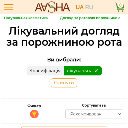
0
UA
RU
Натуральная косметика
Догляд за ротовою порожниною
Лікувальний догляд
за порожниною рота
Ви вибрали:
Класифікація
лікувальна
Скинути
Сортувати за
Фильтр