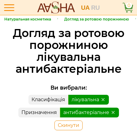
0
UA
RU
Натуральная косметика
Догляд за ротовою порожниною
Догляд за ротовою
порожниною
лікувальна
антибактеріальне
Ви вибрали:
Класифікація
лікувальна
Призначення
антибактеріальне
Скинути