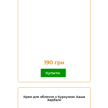
190 грн
Купити
Крем для обличчя з Куркумою Ааша
Хербалс