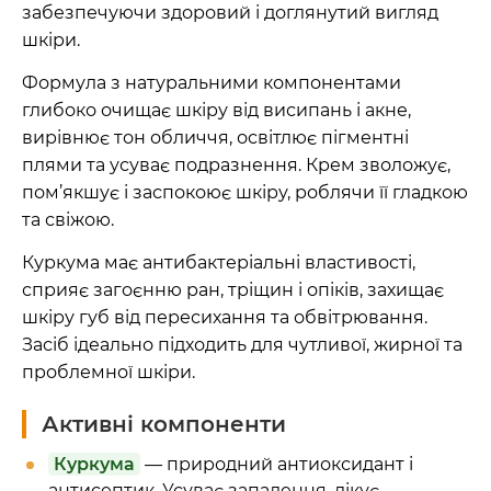
забезпечуючи здоровий і доглянутий вигляд
шкіри.
Формула з натуральними компонентами
глибоко очищає шкіру від висипань і акне,
вирівнює тон обличчя, освітлює пігментні
плями та усуває подразнення. Крем зволожує,
пом’якшує і заспокоює шкіру, роблячи її гладкою
та свіжою.
Куркума має антибактеріальні властивості,
сприяє загоєнню ран, тріщин і опіків, захищає
шкіру губ від пересихання та обвітрювання.
Засіб ідеально підходить для чутливої, жирної та
проблемної шкіри.
Активні компоненти
Куркума
— природний антиоксидант і
антисептик. Усуває запалення, лікує