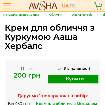
0
UA
RU
Натуральная косметика
Обличчя
Aasha Herbals
в
Крем для обличчя з
Куркумою Ааша
Хербалс
Ціна:
Є в наявності
200 грн
Купити
Даруємо 1 подарунок на вибір:
Від 450 грн —
Крем для обличчя з Мигдалем