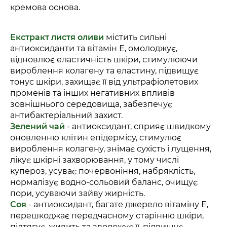
кремова основа.
Екстракт листя оливи
містить сильні
антиоксиданти та вітамін Е, омолоджує,
відновлює еластичність шкіри, стимулюючи
вироблення колагену та еластину, підвищує
тонус шкіри, захищає її від ультрафіолетових
променів та інших негативних впливів
зовнішнього середовища, забезпечує
антибактеріальний захист.
Зелений чай
- антиоксидант, сприяє швидкому
оновленню клітин епідермісу, стимулює
вироблення колагену, знімає сухість і лущення,
лікує шкірні захворювання, у тому числі
купероз, усуває почервоніння, набряклість,
нормалізує водно-сольовий баланс, очищує
пори, усуваючи зайву жирність.
Соя
- антиоксидант, багате джерело вітаміну Е,
перешкоджає передчасному старінню шкіри,
підтягує, живить та зволожує її, підвищує