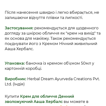
Після нанесення швидко і легко вбирається, не
залишаючи відчуття плівки та липкості.
Застосування:
рекомендується для щоденного
догляду за шкірою обличчя як "крем на вихід" та
як основа для макіяжу. Також рекомендується
поєднувати його з Кремом Нічний живильний
Ааша Хербалс.
Упаковка:
баночка із кремом об'ємом 50мл у
картонній коробці.
Виробник:
Herbal Dream Ayurveda Creations Pvt.
Ltd. (Індія)
Купити
Крем для обличчя Денний
зволожуючий Ааша Хербалс
вы можете в