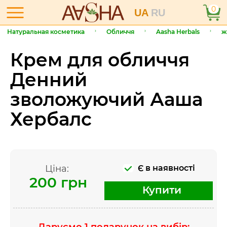
0
UA
RU
Натуральная косметика
Обличчя
Aasha Herbals
ж
Крем для обличчя
Денний
зволожуючий Ааша
Хербалс
Ціна:
Є в наявності
200 грн
Купити
Даруємо 1 подарунок на вибір: