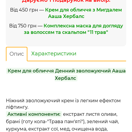
Від 450 грн —
Крем для обличчя з Мигдалем
Ааша Хербалс
Від 750 грн —
Комплексна маска для догляду
за волоссям та скальпом "11 трав"
Характеристики
Опис
Крем для обличчя Денний зволожуючий Ааша
Хербалс
Ніжний зволожуючий крем із легким ефектом
ліфтингу.
Активні компоненти:
екстракт листя оливи,
брамі (готу кола-"Трава пам'яті"), зелений чай,
куркума, екстракт сої, мед, очищена вода,